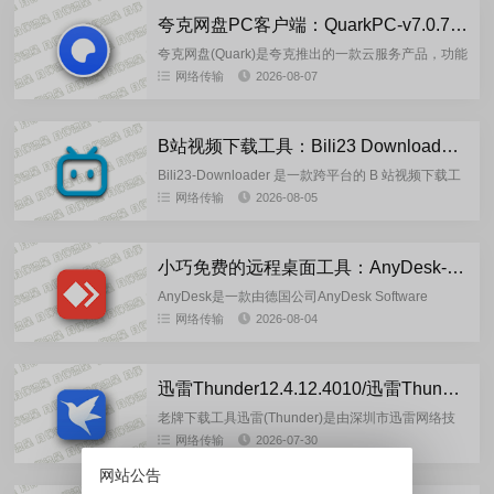
夸克网盘PC客户端：QuarkPC-v7.0.7.768 去更新绿色版
夸克网盘(Quark)是夸克推出的一款云服务产品，功能
包括云存储、高清看剧、文件在线解压、PDF一键转
网络传输
2026-08-07
换等。通过夸克网盘可随时随地管理和使用照片、文
档、手机资料...
B站视频下载工具：Bili23 Downloader-v2.12.0 开源免费版
Bili23-Downloader 是一款跨平台的 B 站视频下载工
具，兼容 Windows（含 Win7）、Linux 和 macOS。
网络传输
2026-08-05
它拥有现代化 UI，支...
小巧免费的远程桌面工具：AnyDesk-9.7.13.0 单文件个人版
AnyDesk是一款由德国公司AnyDesk Software
GmbH开发的远程桌面软件。用户可以通过该软件远
网络传输
2026-08-04
程控制计算机,同时还能与被控制的计算机之间进行
文...
迅雷Thunder12.4.12.4010/迅雷Thunder17 25.0.91.1602 去广告绿色精简版
老牌下载工具迅雷(Thunder)是由深圳市迅雷网络技
术有限公司开发的国产免费下载工具，采用P2SP技
网络传输
2026-07-30
术兼容P2S/P2P协议，主要应用于HTTP、FTP及BT...
网站公告