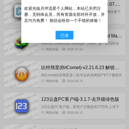
闪豆多平台视频批量下载器-2026.07.29 安装版
欢迎光临月伴流星个人网站，本站已关闭注
闪豆视频下载器是一款强大的闪豆多平台视频批量下
册，无特殊会员，所有资源全部对外开放，并
载器，支持解析多个视频站,支持批量下载，转码自动
网络传输
2026-07-30
且均为免费！ 相信会给你一个不错的体验！
合并,登录网站账号，解析下载会员视频,例如B站还能
同步账号信息，一...
已读
IDM下载工具：Internet Download Manager-v6.43.7.3-MagicGenius 静默版
Internet Download Manager（IDM）是一款国际知
名功能强大的下载管理软件，以其多线程下载技术而
网络传输
2026-07-24
著称，具备多线程下载速度超快、自动获取下载...
比特彗星(BitComet)-v2.21.6.23 解锁全功能豪华绿色版
BitComet比特彗星是一款专业的老牌国产BT下载软件
的免费BT资源下载利器，BitComet独有长效种子功
网络传输
2026-06-24
能,大幅度增加下载速度,增加种子存活率.这款BT下...
123云盘PC客户端-3.1.7-去升级绿色版
123云盘PC客户端，新用户注册提供2T空间,上传下
载不限速,分享免登录下载.123云盘客户端可以在电脑
网络传输
2026-06-13
端快速管理网盘文件,支持资源管理器右键上传文件.※
最新...