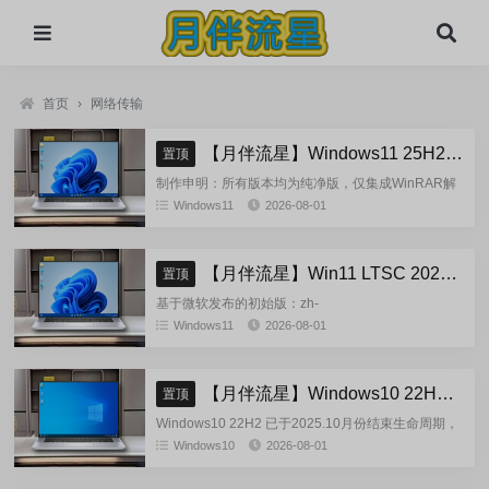
首页
›
网络传输
【月伴流星】Windows11 25H2 完整+适量精简多合一安装版2026.08
置顶
制作申明：所有版本均为纯净版，仅集成WinRAR解
压缩和VBCRedist_x86_x64和系统必须的软件和运
Windows11
2026-08-01
行库，...
【月伴流星】Win11 LTSC 2024 完整+适量精简多合一安装版2026.08
置顶
基于微软发布的初始版：zh-
cn_windows_11_enterprise_ltsc_2024_x64_dvd_cff9c
Windows11
2026-08-01
正式镜像挂在制作(非UUP合成...
【月伴流星】Windows10 22H2 完整+适量精简多合一安装版2026.08
置顶
Windows10 22H2 已于2025.10月份结束生命周期，
官方已经停止技术支持，考虑到22H2尚有大量用
Windows10
2026-08-01
户，因此继续跟进更新。基于微软 2025.10...