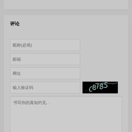
v3.26.05280209 去书源限制
器-2.9.9 解锁会员版
版
评论