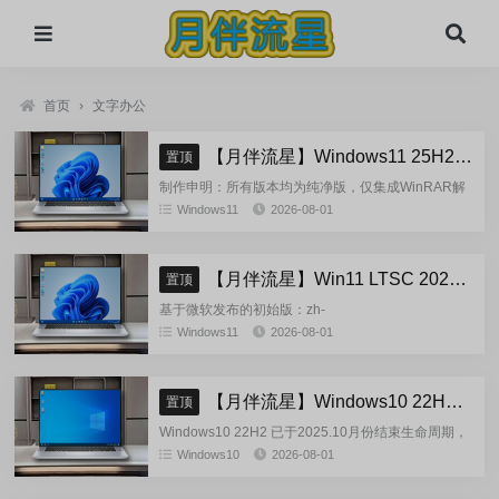
首页
›
文字办公
【月伴流星】Windows11 25H2 完整+适量精简多合一安装版2026.08
置顶
制作申明：所有版本均为纯净版，仅集成WinRAR解
压缩和VBCRedist_x86_x64和系统必须的软件和运
Windows11
2026-08-01
行库，...
【月伴流星】Win11 LTSC 2024 完整+适量精简多合一安装版2026.08
置顶
基于微软发布的初始版：zh-
cn_windows_11_enterprise_ltsc_2024_x64_dvd_cff9c
Windows11
2026-08-01
正式镜像挂在制作(非UUP合成...
【月伴流星】Windows10 22H2 完整+适量精简多合一安装版2026.08
置顶
Windows10 22H2 已于2025.10月份结束生命周期，
官方已经停止技术支持，考虑到22H2尚有大量用
Windows10
2026-08-01
户，因此继续跟进更新。基于微软 2025.10...