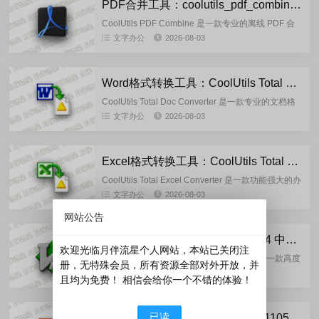
PDF合并工具：coolutils_pdf_combine_pro_4.2.0.192 多语言便携版
CoolUtils PDF Combine 是一款专业的离线 PDF 合
并工具，不仅能快速整合多个 PDF 文件，专业版还
文字办公
2026-08-03
支持将 Word、Excel、图片等多...
Word格式转换工具：CoolUtils Total Doc Converter-5.1.0.404 多语言便携版
CoolUtils Total Doc Converter 是一款专业的文档格
式转换工具，可以将各种类型的文档格式相互转换，
文字办公
2026-08-03
支持包括但不限于Word、PDF、E...
Excel格式转换工具：CoolUtils Total Excel Converter-7.1.0.144 多语言便携版
CoolUtils Total Excel Converter 是一款功能强大的办
公工具，支持 XLS、XLSX、XLSM 等多种Excel 及
文字办公
2026-08-03
相关格式输入，可...
网站公告
跨平台文本编辑器：Vim 9.2.0894 中文免费版
欢迎光临月伴流星个人网站，本站已关闭注
GVim是Vim编辑器的图形用户界面版本，是一款高度
册，无特殊会员，所有资源全部对外开放，并
可定制的跨平台文本编辑器，广泛用于编程开发与系
文字办公
2026-08-03
且均为免费！ 相信会给你一个不错的体验！
统管理场景。※ 核心基础信息GVim由Bram
Moolena...
已读
思维导图：XMind2026-v26.05.01105 去广告绿色版