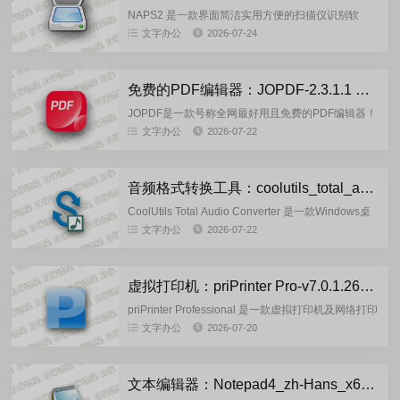
NAPS2 是一款界面简洁实用方便的扫描仪识别软
件，支持 Windows、macOS 和 Linux 操作系统，可
文字办公
2026-07-24
以看作是 VueScan 的一个替代...
免费的PDF编辑器：JOPDF-2.3.1.1 多语言官方正式版
JOPDF是一款号称全网最好用且免费的PDF编辑器！
它功能全面且轻量，涵盖 PDF 编辑、转换、压缩、
文字办公
2026-07-22
合并、拆分、注释、打印，加密等常用操作，帮助您
轻松完成所有...
音频格式转换工具：coolutils_total_audio_converter_6.1.0.304 绿色便携版
CoolUtils Total Audio Converter 是一款Windows桌
面端专业音频转换工具，功能覆盖全面，适合各类音
文字办公
2026-07-22
频处理场景。可批量转换 MP...
虚拟打印机：priPrinter Pro-v7.0.1.2628 多语言注册专业版
priPrinter Professional 是一款虚拟打印机及网络打印
机程序，priPrinter可以将作业打印到真正的打印机上
文字办公
2026-07-20
或双面模式，保存为 PDF...
文本编辑器：Notepad4_zh-Hans_x64_v26.07r6234 中文版