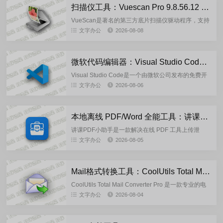
扫描仪工具：Vuescan Pro 9.8.56.12 中文绿色便携版
VueScan是著名的第三方底片扫描仪驱动程序，支持
市场可见绝大多数型号的底片扫描仪，可以更为灵活
文字办公
2026-08-08
地控制扫描过程，更深入地发掘硬件潜力，获取色彩
完美的高质量扫...
微软代码编辑器：Visual Studio Code 1.132.0 官方正式版
Visual Studio Code是一个由微软公司发布的免费开
源且跨平台的代码编辑器，它本质上是微软将他们的
文字办公
2026-08-06
在线编辑器 Visual Studio Onlin...
本地离线 PDF/Word 全能工具：讲课PDF小助手1.5.6 官方免费版
讲课PDF小助手是一款解决在线 PDF 工具上传泄
密、批量受限、广告多、网络依赖等痛点，主打本地
文字办公
2026-08-05
离线、安全隐私、批量高效、纯净无广告。※ 核心亮
点：全程本地运算...
Mail格式转换工具：CoolUtils Total Mail Converter Pro 11.1.0.797 多语便携版
CoolUtils Total Mail Converter Pro 是一款专业的电
子邮件转换工具，能够将 MSG、EML、EMLX、MIM
文字办公
2026-08-04
等格式的邮件文件批...