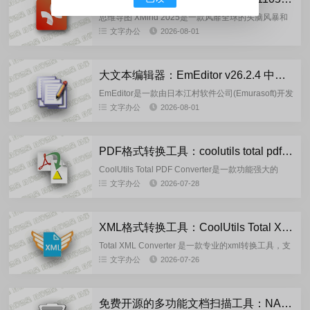
思维导图 XMind 2025是一款风靡全球的头脑风暴和
思维导图软件,为激发灵感和创意而生.在国内使用广
文字办公
2026-08-01
泛,拥有强大的功能,包括思维管理,商务演示,与办公软
件协...
大文本编辑器：EmEditor v26.2.4 中文绿色版
EmEditor是一款由日本江村软件公司(Emurasoft)开发
的Windows平台轻量专业文本编辑器，是系统记事本
文字办公
2026-08-01
强力替代工具，主打超大文件处理和高效文本操...
PDF格式转换工具：coolutils total pdf converter 6.5.0.184 多语言便携版
CoolUtils Total PDF Converter是一款功能强大的
PDF文件转换工具。它可以将PDF文件转换为各种格
文字办公
2026-07-28
式，包括Word文档、Excel表格...
XML格式转换工具：CoolUtils Total XML Converter 3.2.0.195 多语言便携版
Total XML Converter 是一款专业的xml转换工具，支
持将xml文件转换为 CSV、JSON、 PDF、HTML、
文字办公
2026-07-26
XLSX、DBF、SQL、TX...
免费开源的多功能文档扫描工具：NAPS2-8.3.2 官方正式版