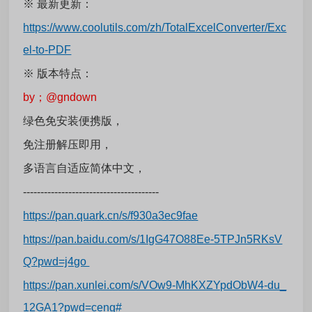
※
最新更新：
https://www.coolutils.com/zh/TotalExcelConverter/Exc
el-to-PDF
※ 版本特点：
by；@gndown
绿色免安装便携版，
免注册解压即用，
多语言自适应简体中文，
---------------------------------------
https://pan.quark.cn/s/f930a3ec9fae
https://pan.baidu.com/s/1IgG47O88Ee-5TPJn5RKsV
Q?pwd=j4go
https://pan.xunlei.com/s/VOw9-MhKXZYpdObW4-du_
12GA1?pwd=ceng#