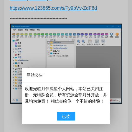
https://www.123865.com/s/Fy9bVv-ZdF6d
---------------------------------------
网站公告
欢迎光临月伴流星个人网站，本站已关闭注
册，无特殊会员，所有资源全部对外开放，并
且均为免费！ 相信会给你一个不错的体验！
󰄼
赞
0
󰄯
分享
已读
赏