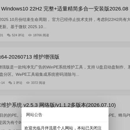
indows10 22H2 完整+适量精简多合一安装版2026.08
2 已于2025.10月份结束生命周期， 官方已经停止技术支持，考虑到22H2尚有
基于微软 2025.10...
01
524 评论
18766 阅读
x64-20260713 维护增强版
维护增强版是一款纯净无广告的WinPE系统维护工具，支持 U盘启动盘制作、
盘分区。WePE工具箱集成系统密码清除与...
-14
1 评论
3372 阅读
统 v2.5.3 网络版/v1.1.2多版本(2026.07.10)
网站公告
目的的PE。励志做一个安全、小巧、稳定、流畅、可靠的WinPE。蜂鸟P
个叫 Lubuntu 的 GNU/Li...
欢迎光临月伴流星个人网站，本站已关闭注