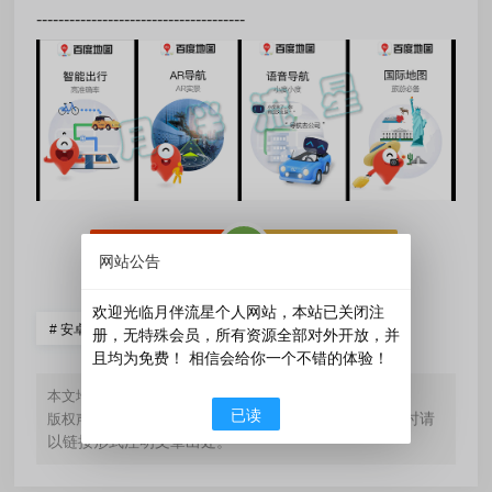
--------------------------------------
󰄼
赞
0
󰄯
分享
赏
网站公告
欢迎光临月伴流星个人网站，本站已关闭注
#
安卓应用
册，无特殊会员，所有资源全部对外开放，并
且均为免费！ 相信会给你一个不错的体验！
https://www.yueblx.com/?id=176
本文地址：
已读
如无特殊标注，文章均为本站原创，转载时请
版权声明：
以链接形式注明文章出处。