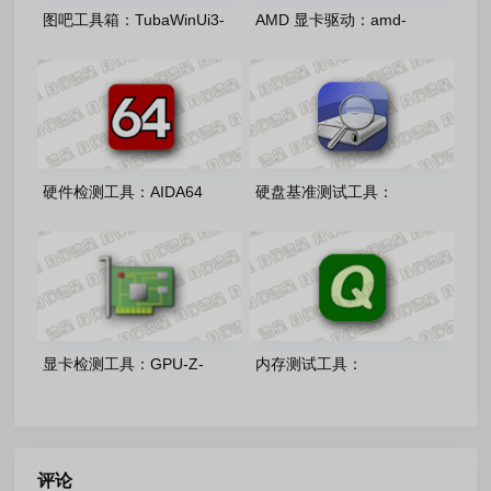
图吧工具箱：TubaWinUi3-
AMD 显卡驱动：amd-
v1.5.0 开源免费版
software-adrenalin-edition-
26.7.1官方正式版
硬件检测工具：AIDA64
硬盘基准测试工具：
Extreme-v8.35 中文注册版
CrystalDiskInfo-9.9.2 官方绿
色版
显卡检测工具：GPU-Z-
内存测试工具：
v2.70.0 中文单文件版
QuickMemoryTestOK-v5.55
多语言单文件版
评论