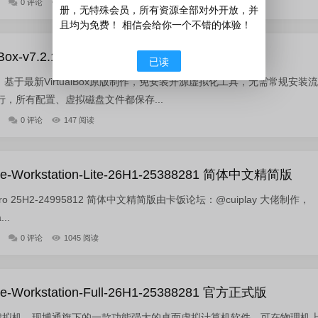
0 评论
1167 阅读
册，无特殊会员，所有资源全部对外开放，并
且均为免费！ 相信会给你一个不错的体验！
ox-v7.2.12.174389 绿色便携版
已读
便携版，基于最新VirtualBox原版制作，免安装开源虚拟化工具，无需常规安装流
，所有配置、虚拟磁盘文件都保存...
0 评论
147 阅读
orkstation-Lite-26H1-25388281 简体中文精简版
on Pro 25H2-24995812 简体中文精简版由卡饭论坛：@cuiplay 大佬制作，
..
0 评论
1045 阅读
orkstation-Full-26H1-25388281 官方正式版
tation 虚拟机，现博通旗下的一款功能强大的桌面虚拟计算机软件，可在物理机