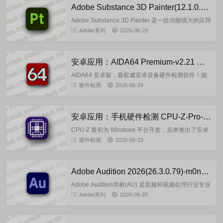
Adobe Substance 3D Painter(12.1.0.552)-m0nkrus 多语言版
Adobe Substance 3D Painter 是一款功能强大的应用
程序，可让您实时绘制模型的三维纹理。该程序拥有
Adobe系列
2026-06-29
您所需的工具，可以通过自然的手势方便地对...
安卓应用：AIDA64 Premium-v2.21 解锁内购去广告版
AIDA64 安卓版，最权威安卓设备硬件检测软件！能
专业读取设备型号、系统版本信息，还是CPU、显示
硬件检测
2026-06-29
屏和GPU的详细信息，连CPU缓存、GPU ALU、传
感器工...
安卓应用：手机硬件检测 CPU-Z-Pro-v1.59 解锁去广告高级版
CPU-Z 最初为 Windows 平台开发，后来推出了安卓
版。CPU-Z 安卓版是一款免费的应用程序，可以帮助
硬件检测
2026-06-29
用户详细了解他们的 Android 设备的硬件信...
Adobe Audition 2026(26.3.0.79)-m0nkrus 多语言版
Adobe Audition简称(AU) 是音频和视频处理行业专业
人士的专业工具，为你提供了几乎无限的可能性。易
Adobe系列
2026-06-28
用性与灵活性完美结合，让您可以创建一流的母版、
编...