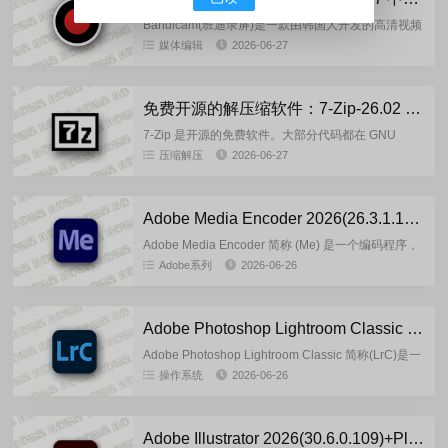
Bandicam(班迪录屏)是一款由韩国人开发的高清视频
录制工具,支持屏幕录像，高清视频录像。录视频，录
媒体编辑
2026-06-27
游戏，录制的文件体积小，支持录制H264编码的高
清视频，...
免费开源的解压缩软件：7-Zip-26.02 官方正式版
7-Zip 是开源的免费软件。大部分代码都在 GNU
LGPL 许可下。代码的某些部分受 BSD 3 条款许可。
压缩解压
2026-06-27
此外，代码的某些部分也有 unRAR 许可证限制...
Adobe Media Encoder 2026(26.3.1.1)-m0nkrus 多语言版
Adobe Media Encoder 简称 (Me) 是一个编码程序，
允许您将音频和视频文件编码为各种分发格式，供各
Adobe系列
2026-06-26
种应用程序和受众使用。这种视频和音频格式的...
Adobe Photoshop Lightroom Classic 2026(15.4.1.1)-by7997 多语言安装版
Adobe Photoshop Lightroom Classic 简称(LrC)是一
款将大多数数码摄影任务所需的所有工具整合在一个
操作系统
2026-06-26
直观的解决方案中。每天用于整...
Adobe Illustrator 2026(30.6.0.109)+Plugins-Portable-by7997多语言便携版