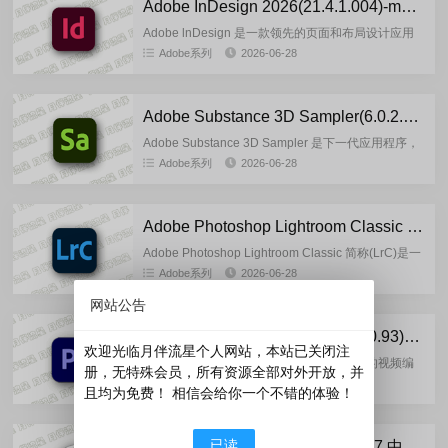
Adobe InDesign 2026(21.4.1.004)-m0nkrus 多语言版
Adobe lnDesign 是一款领先的页面和布局设计应用
程序，允许您创建、打印和发布专业文档和数字出版
Adobe系列
2026-06-28
物。Adobe lnDesign 支持从多种格式（包括...
Adobe Substance 3D Sampler(6.0.2.10247)-m0nkrus 多语言版
Adobe Substance 3D Sampler 是下一代应用程序，
可以轻松创建集合。您可以混合和调整现有素材，或
Adobe系列
2026-06-28
从高分辨率照片和扫描件创建新素材。Adob...
Adobe Photoshop Lightroom Classic 2026(15.4.1.1)-by7997 多语言便携版
Adobe Photoshop Lightroom Classic 简称(LrC)是一
款将大多数数码摄影任务所需的所有工具整合在一个
Adobe系列
2026-06-28
直观的解决方案中。每天用于整...
网站公告
Adobe Premiere Pro 2026(26.3.0.93)-m0nkrus 多语言版
欢迎光临月伴流星个人网站，本站已关闭注
Adobe Premiere 简称(Pr) 是一款行业领先的视频编
册，无特殊会员，所有资源全部对外开放，并
辑软件，具有丰富的创意工具选择、与其他应用程序
Adobe系列
2026-06-27
且均为免费！ 相信会给你一个不错的体验！
和服务的集成以及强大的 Adobe Sensei...
已读
班迪录屏：Bandicam-v8.3.1.2537 中文绿色便携版