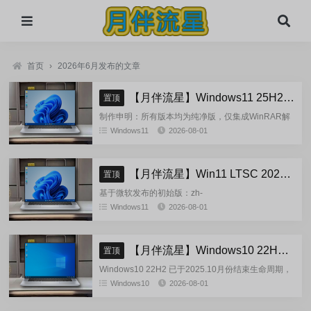
首页
›
2026年6月发布的文章
【月伴流星】Windows11 25H2 完整+适量精简多合一安装版2026.08
置顶
制作申明：所有版本均为纯净版，仅集成WinRAR解
压缩和VBCRedist_x86_x64和系统必须的软件和运
Windows11
2026-08-01
行库，...
【月伴流星】Win11 LTSC 2024 完整+适量精简多合一安装版2026.08
置顶
基于微软发布的初始版：zh-
cn_windows_11_enterprise_ltsc_2024_x64_dvd_cff9c
Windows11
2026-08-01
正式镜像挂在制作(非UUP合成...
【月伴流星】Windows10 22H2 完整+适量精简多合一安装版2026.08
置顶
Windows10 22H2 已于2025.10月份结束生命周期，
官方已经停止技术支持，考虑到22H2尚有大量用
Windows10
2026-08-01
户，因此继续跟进更新。基于微软 2025.10...