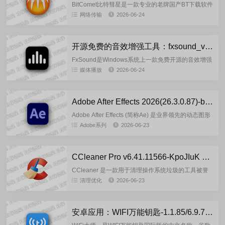
BitComet比特彗星是一款专业的老牌国产BT下载软件
的免费BT资源下载利器，BitComet独有长效种子功
网络传输
2026-06-24
能,大幅度增加下载速度,增加种子存活率.这款BT下...
开源免费的音效增强工具：fxsound_v1.2.9.0 官方正式版
FxSound是Windows系统上一款免费开源的音效增强
工具，能显著提升游戏、视频和音乐的听觉体验。它
媒体播放
2026-06-24
通过算法优化让声音更清晰，支持低音增强、3D环绕
声等效果...
Adobe After Effects 2026(26.3.0.87)-by7997 多语言安装版
Adobe After Effects (简称Ae) 是业界领先的动态图形
创建与布局软件，被许多视觉特效和动态图形开发者
Adobe系列
2026-06-23
使用。它提供了出色的控制功能、丰富的创意...
CCleaner Pro v6.41.11566-KpoJIuK 多语言绿色便携版
CCleaner 是一款用于清理操作系统垃圾的工具被誉
为全球最受欢迎的PC优化器。是一个易于使用的解决
清理优化
2026-06-23
方案，即使是新手用户也能在几秒钟内优化电脑。在
其工作过程中...
安卓应用：WIFI万能钥匙-1.1.85/6.9.79 极速版会员版