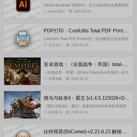
Adobe Illustrator 简称(Ai)，是行业标准的矢量图形软
件，广泛被设计师在数字图形、插画和印刷等多个领
Adobe系列
2026-06-26
域使用，用于创建各种媒体资源：印刷、网页、...
PDF打印：CoolUtils Total PDF Printer v4.1.0.68 多语言便携版
CoolUtils Total PDF Printer是一款功能强大且实用的
电脑端PDF打印软件，无需安装Adobe Acrobat等大
文字办公
2026-06-26
型软件即可使用，为用户提...
安卓游戏：《全面战争：帝国》total-war-empire-1.6.4rc3 多语言完整版
《全面战争：帝国》是Feral Interactive开发的一款大
型历史策略游戏的移动版，带领玩家进入18世纪，那
军事策略
2026-06-25
是一个殖民战争、科学进步、政治阴谋以及大国争
夺...
骑马与砍杀II：霸主 [v1.4.5.115026+DLC]-重制便携版(2026.06.24)
《骑马与砍杀II：霸主》是备受好评的角色扮演游戏
和中世纪战争模拟《骑马与砍杀：战团》的续作。游
角色扮演
2026-06-24
戏在战斗系统和"卡拉迪亚"本身都进行了改进。用...
比特彗星(BitComet)-v2.21.6.23 解锁全功能豪华绿色版