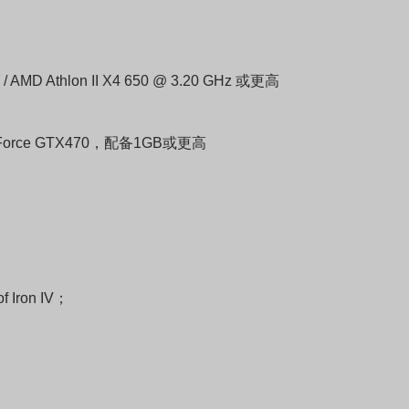
AMD Athlon II X4 650 @ 3.20 GHz 或更高
GeForce GTX470，配备1GB或更高
f Iron IV；