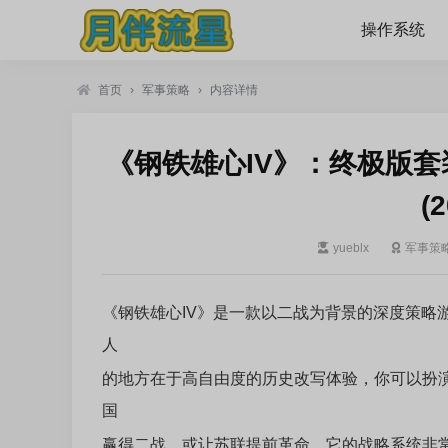
操作系统
首页
›
军事策略
›
内容详情
《钢铁雄心IV》：终极版套装 v1
(2
yueblx
军事策
《钢铁雄心IV》是一款以二战为背景的深度策略游戏
人
的地方在于高自由度的历史改写体验，你可以扮
国
赢得二战，或让苏联提前革命。它的战略系统非