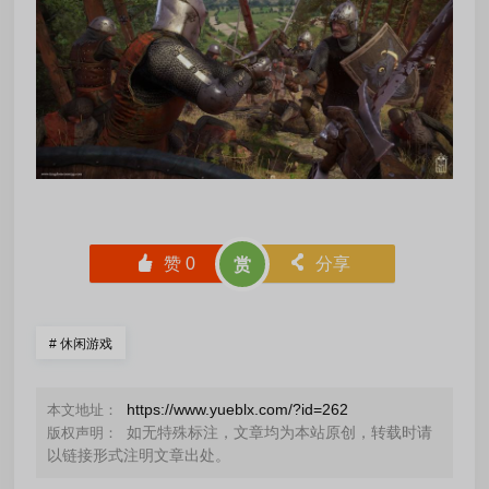
󰄼
赞
0
󰄯
分享
赏
#
休闲游戏
https://www.yueblx.com/?id=262
本文地址：
如无特殊标注，文章均为本站原创，转载时请
版权声明：
以链接形式注明文章出处。