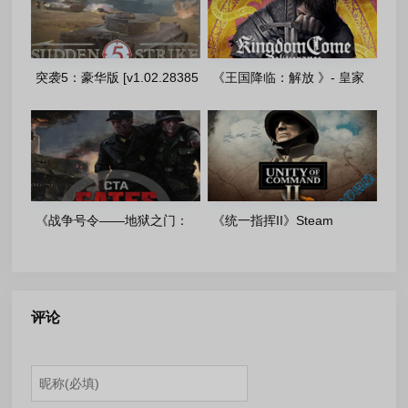
突袭5：豪华版 [v1.02.28385
《王国降临：解放 》- 皇家
+ DLC]-FitGirl 多语言重制版
版-1.9.7+DLC-FitGirl
(2026.03.02)多语言重置版
《战争号令——地狱之门：
《统一指挥II》Steam
东线》 [v 1.057.0 +
BuildID 21099579-New
DLCs]_drake 重制完整版
Games 重制版
评论