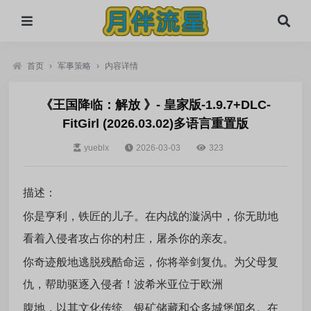
首页
›
军事策略
›
内容详情
《王国降临：解放 》- 皇家版-1.9.7+DLC-
FitGirl (2026.03.02)多语言重置版
yueblx
2026-03-03
323
描述：
你是亨利，铁匠的儿子。在内战的漩涡中，你无助地
看着入侵者攻占你的村庄，屠杀你的亲友。
你奇迹般地逃脱残酷命运，你将举剑复仇。为父母复
仇，帮助驱逐入侵者！波希米亚位于欧洲
腹地，以其文化传统、银矿储藏和众多城堡闻名。在