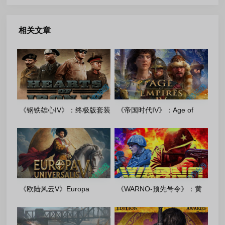
相关文章
《钢铁雄心IV》：终极版套装
《帝国时代IV》：Age of
v1.19.1.0+DLCs_Pioneer 重
Empires Ⅳ-v16.1.9737+All
置版(2026.06.20)
DLCs 周年纪念版
《欧陆风云V》Europa
《WARNO-预先号令》：黄
UniversalisV[v1.2.0+DLCs]-
金版 [v188908+DLC]-FitGirl
(2026.05.08)重制高级版
多语言重制版