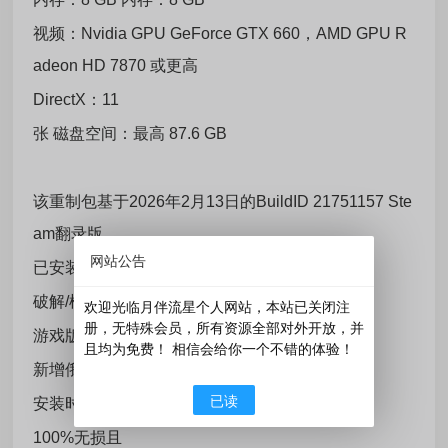
视频：Nvidia GPU GeForce GTX 660，AMD GPU R
adeon HD 7870 或更高
DirectX：11
张 磁盘空间：最高 87.6 GB
该重制包基于2026年2月13日的BuildID 21751157 Ste
am翻录版，
网站公告
已安装 ：包含所有DLC和奖励：
破解/模拟器CODEX-RUNE
欢迎光临月伴流星个人网站，本站已关闭注
册，无特殊会员，所有资源全部对外开放，并
游戏版本：v1.9.7;
且均为免费！ 相信会给你一个不错的体验！
新增俄语AI配音SynthVoiceRu（4.7 GB），
已读
安装时替换了高清英语。 视频未重新配音，
100%无损且