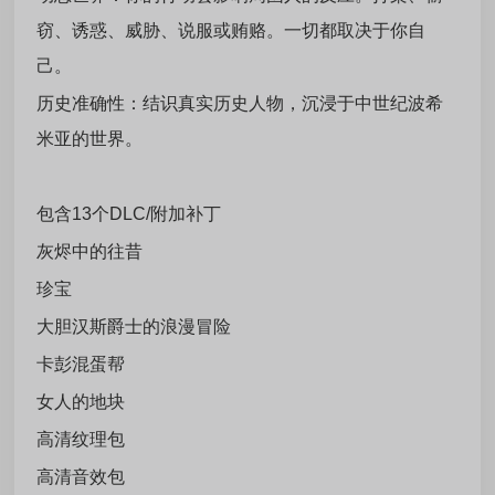
窃、诱惑、威胁、说服或贿赂。一切都取决于你自
己。
历史准确性：结识真实历史人物，沉浸于中世纪波希
米亚的世界。
包含13个DLC/附加补丁
灰烬中的往昔
珍宝
大胆汉斯爵士的浪漫冒险
卡彭混蛋帮
女人的地块
高清纹理包
高清音效包