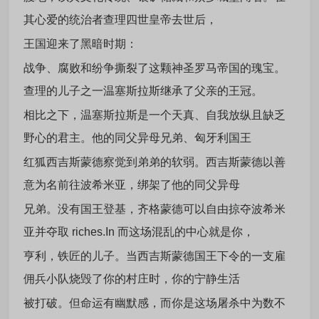
其心爱的统治者查理四世皇帝去世后，
王国迎来了黑暗时期：
战争、腐败和纷争撕裂了这颗神圣罗马帝国的瑰宝。
查理的儿子之一温塞斯拉斯继承了父亲的王冠。
相比之下，温塞斯拉斯是一个天真、自我放纵且缺乏
野心的君主。他的同父异母兄弟、匈牙利国王
红狐西吉斯蒙德察觉到弟弟的软弱。西吉斯蒙德以善
意为名前往波希米亚，绑架了他的同父异母
兄弟。没有国王登基，齐格蒙德可以自由掠夺波希米
亚并夺取 riches.In 而这场混乱的中心就是你，
亨利，铁匠的儿子。当西吉斯蒙德国王下令的一支雇
佣兵小队烧毁了你的村庄时，你的宁静生活
被打破。但命运有幽默感，而你是这场屠杀中为数不