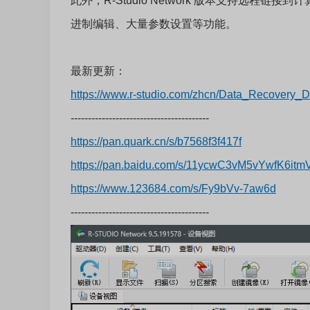
此外，R-Studio Network 版本支持远程链接到
进制编辑、大量参数设置等功能。
最新更新：
https://www.r-studio.com/zhcn/Data_Recovery_
----------------------------------------
https://pan.quark.cn/s/b7568f3f417f
https://pan.baidu.com/s/11ycwC3vM5vYwfK6i
https://www.123684.com/s/Fy9bVv-7aw6d
----------------------------------------