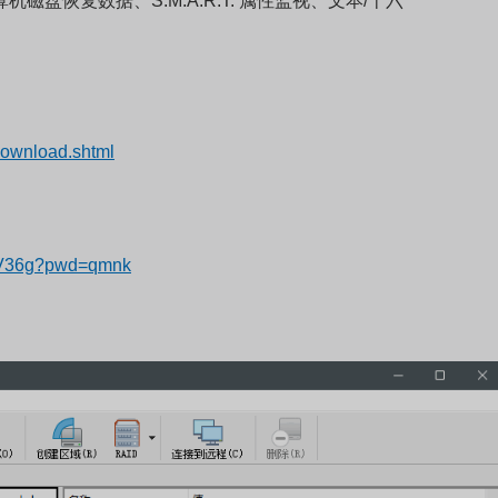
计算机磁盘恢复数据、S.M.A.R.T. 属性监视、文本/十六
Download.shtml
tmV36g?pwd=qmnk