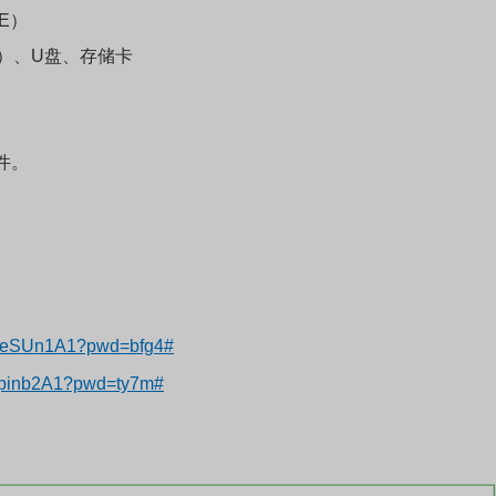
PE）
）、U盘、存储卡
件。
TCkeSUn1A1?pwd=bfg4#
U8pinb2A1?pwd=ty7m#