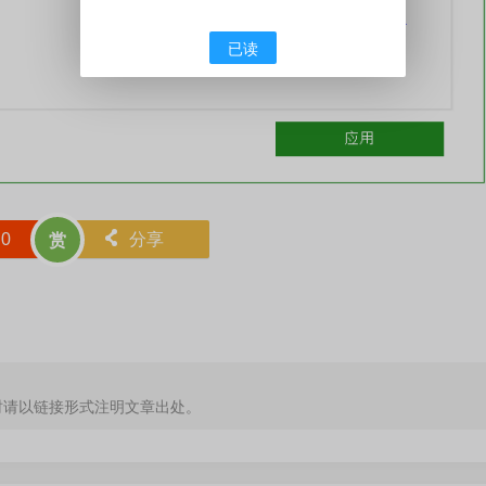
已读
赞
0
󰄯
分享
赏
时请以链接形式注明文章出处。