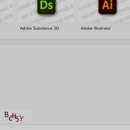
Adobe Substance 3D
Adobe Illustrator
krus 多
Designer(16.0.4.11309)-
2026(30.6.0.109)-v2-
m0nkrus 多语言版
m0nkrus 多语言修正版