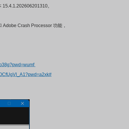
15.4.1.202606201310。
e Crash Processor 功能，
2nb38g?pwd=wumf
POCfUgVl_A1?pwd=a2xk#