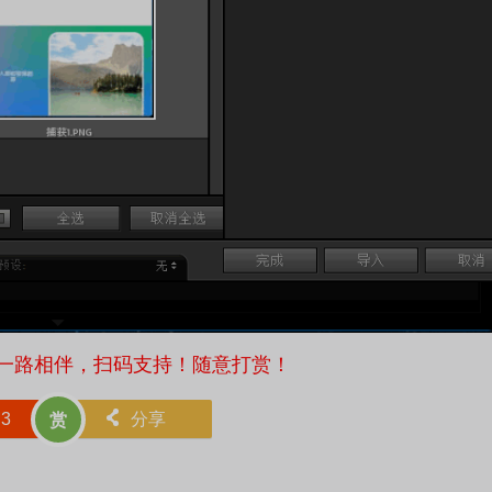
扫码支持！随意打赏！
赞
3
󰄯
分享
赏