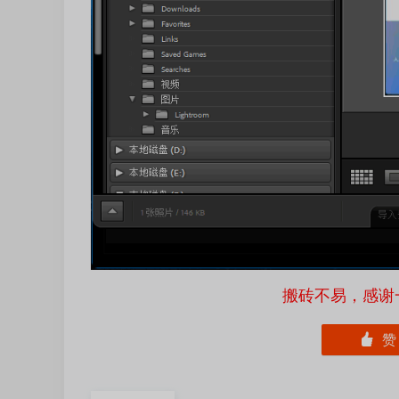
搬砖不易，感谢一路相伴，
󰄼