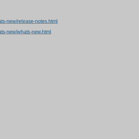
ats-new/release-notes.html
ats-new/whats-new.html