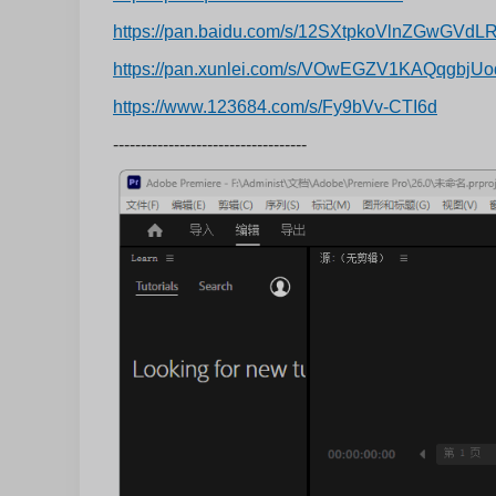
https://pan.baidu.com/s/12SXtpkoVlnZGwGV
https://pan.xunlei.com/s/VOwEGZV1KAQqgbj
https://www.123684.com/s/Fy9bVv-CTI6d
-----------------------------------