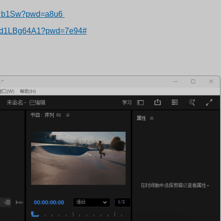
dLRb1Sw?pwd=a8u6
Uod1LBg64A1?pwd=7e94#