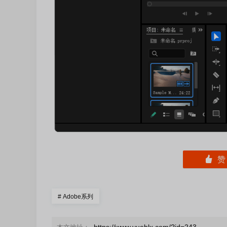
󰄼
#
Adobe系列
https://www.yueblx.com/?id=243