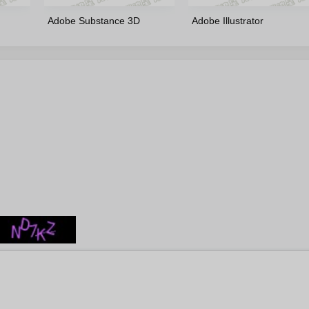
Adobe Substance 3D
Adobe Illustrator
krus 多
Designer(16.0.4.11309)-
2026(30.6.0.109)-v2-
m0nkrus 多语言版
m0nkrus 多语言修正版