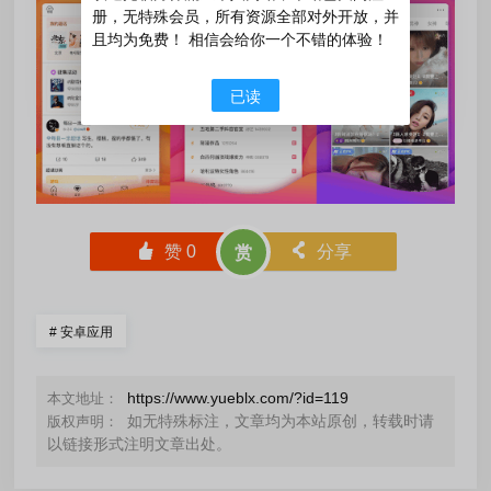
册，无特殊会员，所有资源全部对外开放，并
且均为免费！ 相信会给你一个不错的体验！
已读
󰄼
赞
0
󰄯
分享
赏
#
安卓应用
https://www.yueblx.com/?id=119
本文地址：
如无特殊标注，文章均为本站原创，转载时请
版权声明：
以链接形式注明文章出处。