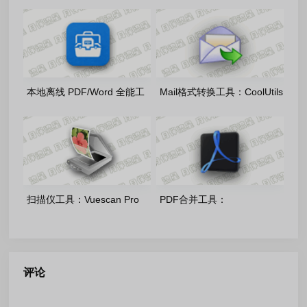
2019_11.8.2.12265_20260803
v10.8.2.7164_20260803 雨
雨糖科技特别版
糖科技特别版
本地离线 PDF/Word 全能工
Mail格式转换工具：CoolUtils
具：讲课PDF小助手1.5.6 官
Total Mail Converter Pro
方免费版
11.1.0.797 多语便携版
扫描仪工具：Vuescan Pro
PDF合并工具：
9.8.56.09 中文绿色便携版
coolutils_pdf_combine_pro_4.2.0.
多语言便携版
评论