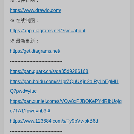
※ 软件官网：
https://www.drawio.com/
※ 在线制图：
https://app.diagrams.net/?src=about
※ 最新更新：
https://get.diagrams.net/
-----------------------------------
https://pan.quark.cn/s/da35d9286168
https://pan.baidu.com/s/1prZQuUKjr-2alRyLbEgMH
Q?pwd=yiuc
https://pan.xunlei.com/s/VOw8xPJBOKePYdRIbUojq
o7TA1?pwd=nb3f#
https://www.123684.com/s/Fy9bVv-pkB6d
-----------------------------------