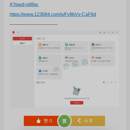
A?pwd=p86w
https://www.123684.com/s/Fy9bVv-CaF6d
---------------------------------
󰄼
赞
0
󰄯
分享
赏