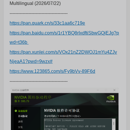
Multilingual (2026/07/22)
----------------------------------------
https://pan.quark.cn/s/33c1aa6c719e
https://pan.baidu.com/s/1r1YBQ8rIxdftiSbwGQjEJg?p
wd=t36b
https://pan.xunlei.com/s/VOx21nZ2DWOJ1mYu4ZJv
NjeaA1?pwd=9wzx#
https://www.123865.com/s/Fy9bVv-89F6d
----------------------------------------