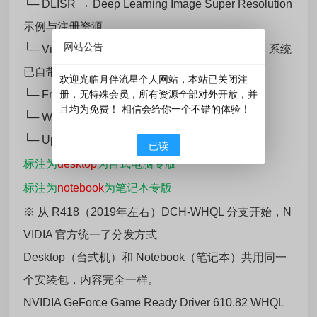
└─ DLISR → Deep Learning Image Super Resolution
示例与注册资源
网站公告
└─ Visual C++ Redistributable → vcredist_x64，系统
已自带可省略
欢迎光临月伴流星个人网站，本站已关闭注
└─ FrameView SDK → 帧数/延迟性能监控 SDK
册，无特殊会员，所有资源全部对外开放，并
且均为免费！ 相信会给你一个不错的体验！
└─ WMI Performance Provider → WMI提供程序
└─ Update Core → 外部遥测 / 更新核心
已读
标注为
desktop
为台式电脑专版
标注为
notebook
为笔记本专版
※ 从 R418（2019年左右）DCH-WHQL 分支开始，N
VIDIA 官方统一了分发方式
Desktop（台式机）和 Notebook（笔记本）共用同一
个安装包，内容完全一样。
NVIDIA GeForce Game Ready Driver 610.82 WHQL