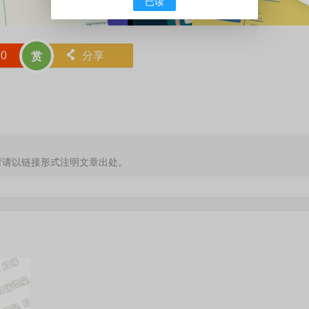
已读
赞
0
󰄯
分享
赏
时请以链接形式注明文章出处。