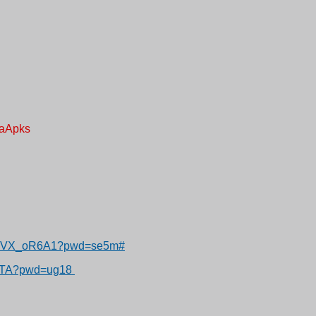
aApks
T9pVX_oR6A1?pwd=se5m#
qd0TA?pwd=ug18