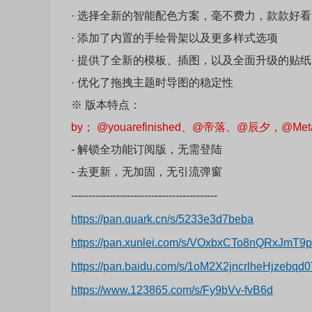
· 选择全新的智能配色方案，毫不费力，款款好看
· 添加了内置的手绘骨架以及更多样式选项
· 提供了全新的模板、插图，以及全面升级的贴纸
· 优化了拖拽主题时导图的稳定性
※ 版本特点：
by；
@
youarefinished、
@
帝落、
@
辰夕，
@
Met
- 解锁全功能订阅版，无需登陆
- 去更新，无加固，无引流弹窗
------------------------------------------
https://pan.quark.cn/s/5233e3d7beba
https://pan.xunlei.com/s/VOxbxCTo8nQRxJm
https://pan.baidu.com/s/1oM2X2jncrlheHjzeb
https://www.123865.com/s/Fy9bVv-fvB6d