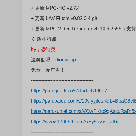
+ 更新 MPC-HC v2.7.4
+ 更新 LAV Filters v0.82.0.4-git
+ 更新 MPC Video Renderer v0.10.6.255
※ 版本特点：
by；@迪奥
迪奥贴吧：
diodiy.top
免费，无广告！
-----------------------------------------
https://pan.quark.cn/s/cfada970f0a7
https://pan.baidu.com/s/19vlyyjtesNqL4BpaG
https://pan.xunlei.com/s/VOwPKro9gAscuRalY
https://www.123684.com/s/Fy9bVv-EZI6d
-----------------------------------------