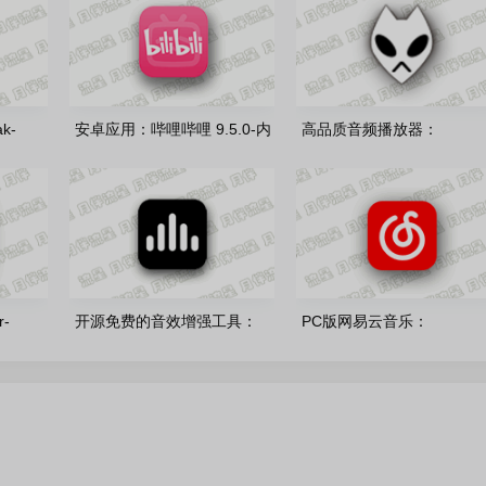
k-
安卓应用：哔哩哔哩 9.5.0-内
高品质音频播放器：
告绿色版
置漫游7c792dc8fe模块
foobar2000(2.25.10_2026
汉化版
-
开源免费的音效增强工具：
PC版网易云音乐：
 去广告绿
fxsound_v1.2.9.0 官方正式版
CloudMusic-v3.1.34.20528
绿色版