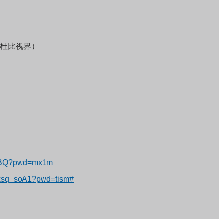
5（支持杜比视界）
8eIBQ?pwd=mx1m
5xsq_soA1?pwd=tism#