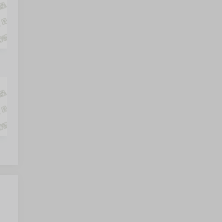
0724225558)
1