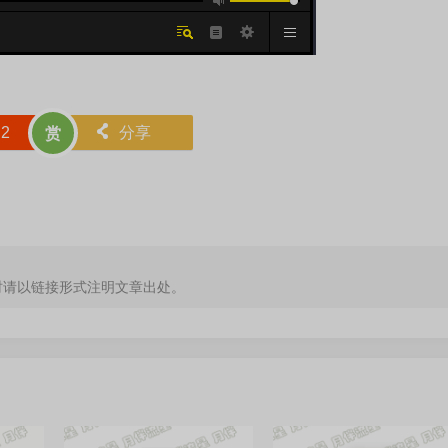
赞
2
󰄯
分享
赏
时请以链接形式注明文章出处。