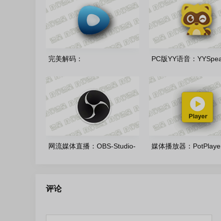
完美解码：
PC版YY语音：YYSpea
PureCodec20260731 中文正
v9.58.0.0 多开去广
式版
网流媒体直播：OBS-Studio-
媒体播放器：РotРlayer
32.2.0 中文正式版
260630(1.7.22977)
色版
评论