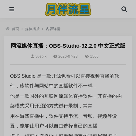
首页
›
媒体播放
›
内容详情
网流媒体直播：OBS-Studio-32.2.0 中文正式版
yueblx
2026-07-23
1566
OBS Studio 是一款开源免费可以直接视频直播的软
件，该软件与网站中的直播软件不一样，
他是一款国外的互联网流媒体直播软件，其直播的构
架模式采用开源的方式进行录制，常常
用在游戏直播中，软件支持串流、音频、视频等设
置，能够让用户可以自由选择自己的直播