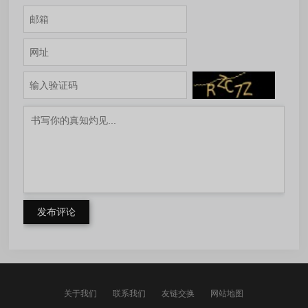
发布评论
关于我们
联系我们
友链交换
网站地图