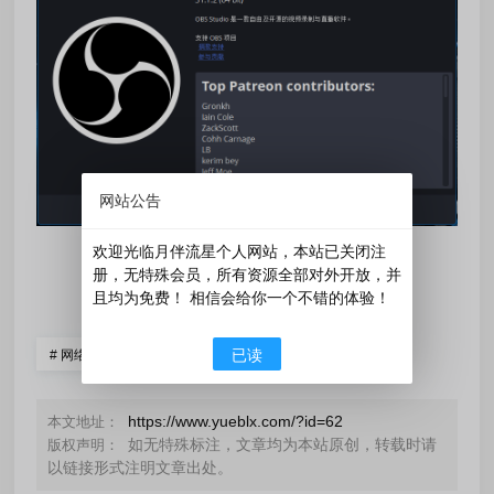
网站公告
欢迎光临月伴流星个人网站，本站已关闭注
󰄼
赞
0
󰄯
分享
册，无特殊会员，所有资源全部对外开放，并
赏
且均为免费！ 相信会给你一个不错的体验！
已读
#
网络资源
https://www.yueblx.com/?id=62
本文地址：
如无特殊标注，文章均为本站原创，转载时请
版权声明：
以链接形式注明文章出处。