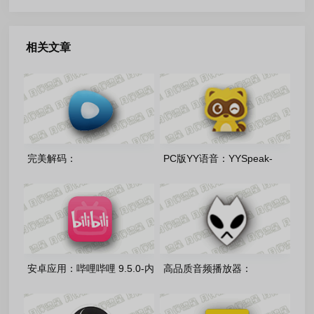
相关文章
完美解码：
PC版YY语音：YYSpeak-
PureCodec20260731 中文正
v9.58.0.0 多开去广告绿色版
式版
安卓应用：哔哩哔哩 9.5.0-内
高品质音频播放器：
置漫游7c792dc8fe模块
foobar2000(2.25.10_2026072422
汉化版