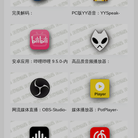
完美解码：
PC版YY语音：YYSpeak-
PureCodec20260731 中文正
v9.58.0.0 多开去广告绿色版
式版
安卓应用：哔哩哔哩 9.5.0-内
高品质音频播放器：
置漫游7c792dc8fe模块
foobar2000(2.25.10_2026072422
汉化版
网流媒体直播：OBS-Studio-
媒体播放器：РotРlayer-
32.2.0 中文正式版
260630(1.7.22977) 去广告绿
色版