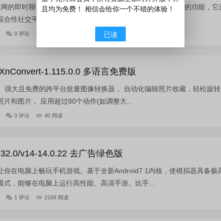
联网的即时聊天软件，除了实现即时通讯，QQ还具备许多强大的功能，它
且均为免费！ 相信会给你一个不错的体验！
合性社交平台，集成群聊、QQ 空间、个性装扮等功能...
已读
0 评论
792 阅读
onvert-1.115.0.0 多语言免费版
一款快速、强大且免费的跨平台批量图像转换器， 自动化编辑照片收藏，轻松旋
片和图片， 应用超过80个动作(如调整大...
0 评论
40 阅读
2.0/v14-14.0.22 去广告绿色版
你在电脑上畅玩手机游戏。基于全新Android7.1内核，使模拟器具备极
式，能够在电脑上运行高性能、高清手游。比手...
1 评论
2169 阅读