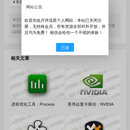
#
常用软件
网站公告
https://www.yueblx.com/?id=44
本文地址：
欢迎光临月伴流星个人网站，本站已关闭注
如无特殊标注，文章均为本站原创，转载时请
版权声明：
册，无特殊会员，所有资源全部对外开放，并
以链接形式注明文章出处。
且均为免费！ 相信会给你一个不错的体验！
已读
相关文章
进程优化工具：Process
英伟达显卡驱动：NVIDIA
Lasso 18.2.3.42 绿色版
GeForce Desktop Studio
610.88 多语言精简版