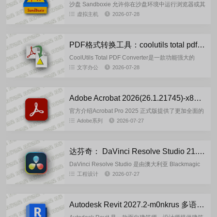
沙盘 Sandboxie 允许你在沙盘环境中运行浏览器或其
他程序，因此运行所产生的变化可以随后删除。可用
虚拟主机
2026-07-28
来消除上网、运行程序的痕迹，也可用来还原收藏
夹、主页、注...
PDF格式转换工具：coolutils total pdf converter 6.5.0.184 多语言便携版
CoolUtils Total PDF Converter是一款功能强大的
PDF文件转换工具。它可以将PDF文件转换为各种格
文字办公
2026-07-28
式，包括Word文档、Excel表格...
Adobe Acrobat 2026(26.1.21745)-x86/x64-by7997 绿色便携版
官方介绍Acrobat Pro 2025 正式版提供了更加全面的
PDF 编辑功能，包括直接修改PDF中的文本、图片和
Adobe系列
2026-07-27
表格。它还支持将 PDF 转换为 Word...
达芬奇： DaVinci Resolve Studio 21.0.3.7-by7997 多语言便携版
DaVinci Resolve Studio 是由澳大利亚 Blackmagic
Design 公司推出的一款版专业影视后期综合软件，
工程设计
2026-07-27
集视频剪辑、调色、视觉特效...
Autodesk Revit 2027.2-m0nkrus 多语言版