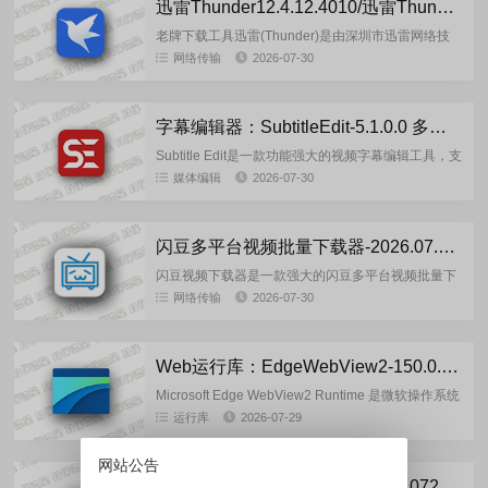
迅雷Thunder12.4.12.4010/迅雷Thunder17 25.0.91.1602 去广告绿色精简版
老牌下载工具迅雷(Thunder)是由深圳市迅雷网络技
术有限公司开发的国产免费下载工具，采用P2SP技
网络传输
2026-07-30
术兼容P2S/P2P协议，主要应用于HTTP、FTP及BT...
字幕编辑器：SubtitleEdit-5.1.0.0 多语言安装版
Subtitle Edit是一款功能强大的视频字幕编辑工具，支
持多种字符编码和字幕格式(Sub Station Alpha、
媒体编辑
2026-07-30
Advanced Sub Stati...
闪豆多平台视频批量下载器-2026.07.29 安装版
闪豆视频下载器是一款强大的闪豆多平台视频批量下
载器，支持解析多个视频站,支持批量下载，转码自动
网络传输
2026-07-30
合并,登录网站账号，解析下载会员视频,例如B站还能
同步账号信息，一...
Web运行库：EdgeWebView2-150.0.4078.105 精简优化版
Microsoft Edge WebView2 Runtime 是微软操作系统
WebView2控件的运行环境，基于Chromium内核构
运行库
2026-07-29
建，主要为应用程序提供浏...
网站公告
AI视频编辑：winxvideo_ai_4.10.0721 多语便携版