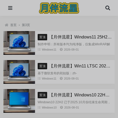
首页
›
第3页
【月伴流星】Windows11 25H2 完整+适量精简多合一安装版2026.08
置顶
制作申明：所有版本均为纯净版，仅集成WinRAR解
压缩和VBCRedist_x86_x64和系统必须的软件和运
Windows11
2026-08-01
行库，...
【月伴流星】Win11 LTSC 2024 完整+适量精简多合一安装版2026.08
置顶
基于微软发布的初始版：zh-
cn_windows_11_enterprise_ltsc_2024_x64_dvd_cff9c
Windows11
2026-08-01
正式镜像挂在制作(非UUP合成...
【月伴流星】Windows10 22H2 完整+适量精简多合一安装版2026.08
置顶
Windows10 22H2 已于2025.10月份结束生命周期，
官方已经停止技术支持，考虑到22H2尚有大量用
Windows10
2026-08-01
户，因此继续跟进更新。基于微软 2025.10...