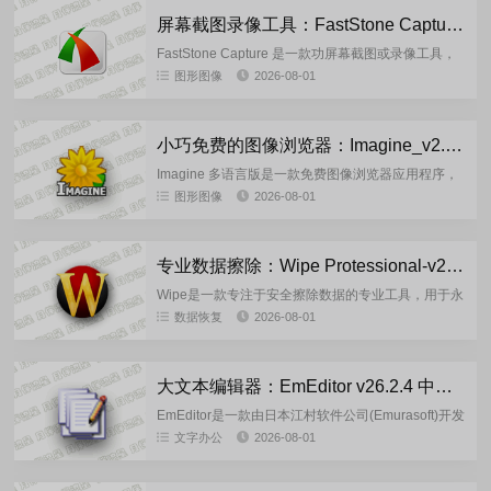
屏幕截图录像工具：FastStone Capture-v11.3 中文绿色版
FastStone Capture 是一款功屏幕截图或录像工具，
能够轻松地捕捉全屏、窗口、菜单、对象、长图等各
图形图像
2026-08-01
种截图类型。FSCapture不仅屏幕截图功能，还...
小巧免费的图像浏览器：Imagine_v2.6.2 多语言版
Imagine 多语言版是一款免费图像浏览器应用程序，
可让您查看各种格式的图片和动画，包括 JPG，
图形图像
2026-08-01
BMP，PNG 和 GIF。该程序的界面带有简单的元素。
软件...
专业数据擦除：Wipe Protessional-v2609.0 绿色便携版
Wipe是一款专注于安全擦除数据的专业工具，用于永
久删除敏感文件或彻底清理存储设备，确保被删除数
数据恢复
2026-08-01
据无法通过任何技术手段恢复。适用于个人隐私保
护、企业数据销毁和设...
大文本编辑器：EmEditor v26.2.4 中文绿色版
EmEditor是一款由日本江村软件公司(Emurasoft)开发
的Windows平台轻量专业文本编辑器，是系统记事本
文字办公
2026-08-01
强力替代工具，主打超大文件处理和高效文本操...