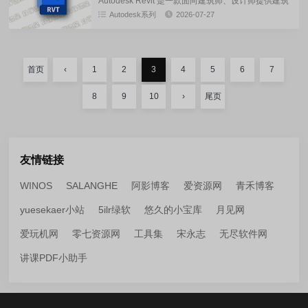
Autodesk Revit 是一款面向建筑师、设计师提供建筑
元素的三维建模和设计元素的平面图、定制对象的创
Autodesk系列
2026-07-27
建、项目联合工作的组织，从概念到工作图纸和规范
的发布...
首页
‹
1
2
3
4
5
6
7
8
9
10
›
尾页
友情链接
WINOS
SALANGHE
阿影博客
爱资源网
青禾博客
yuesekaer小站
5ilr绿软
悠久的小宝库
月见网
爱玩机网
零七资源网
工具集
宋永志
无尽软件网
讲课PDF小助手