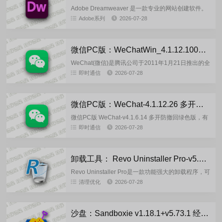
Adobe Dreamweaver 是一款专业的网站创建软件。
该程序使设计、编写和发布交互式网站及网页应用变
Adobe系列
2026-07-28
得轻松。支持HTML、CSS、Javascript及...
微信PC版：WeChatWin_4.1.12.1000(2026.07.27)官方正式版
WeChat(微信)是腾讯公司于2011年1月21日推出的全
球性即时通讯与社交平台，中文名为“微信”，在海外
即时通信
2026-07-28
市场以 WeChat命名，功能互通，支持跨区域用户
交...
微信PC版：WeChat-4.1.12.26 多开防撤回绿色版
微信PC版 WeChat-v4.1.6.14 多开防撤回绿色版，有
较强的支付属性，使用第三方版都有一定的风险，不
即时通信
2026-07-28
是刚需不建议使用，因使用产生的一切问题需自己负
责...
卸载工具： Revo Uninstaller Pro-v5.5.2 绿色单文件版
Revo Uninstaller Pro是一款功能强大的卸载程序，可
让您删除计算机上不需要的程序和组件。该程序将帮
清理优化
2026-07-28
助您卸载、查找和删除所有相关文件，包括标准卸
载...
沙盘：Sandboxie v1.18.1+v5.73.1 经典版增强版