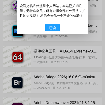
欢迎光临月伴流星个人网站，本站已关闭注
Winxvideo AI是一款功能强大的AI视频工具，可通过
CineAI 技术将低质视频，图像提升至 4K，8K，10K
册，无特殊会员，所有资源全部对外开放，并
媒体编辑
2026-07-29
画质，还能修复旧影像、去除噪点与抖动...
且均为免费！ 相信会给你一个不错的体验！
安卓应用：威力导演 PowerDirector-Premium-16.5.5(2607273)解锁尊享版
已读
PowerDirector威力导演手机版是一款可以随时随地
进行片段的拍摄，轻松进行剪辑、修改、美化、添加
媒体编辑
2026-07-29
文字等工作，可以方便的记录下自己想要记录的东
西，充分发挥...
硬件检测工具：AIDA64 Extreme-v8.35 中文注册版
AIDA64是一款测试软硬件系统信息的工具，它可以
详细的显示出电脑硬件的各一个方面的信息。
硬件检测
2026-07-29
AIDA64不仅提供了诸如协助超频，硬件侦错，压力
测试和传感器监测等多...
Adobe Bridge 2026(16.0.6.9)-m0nkrus 多语言版
Adobe Bridge是一款功能强大的创意资产管理工具，
可让您快速轻松地查看、选择、组织、编辑和共享多
Adobe系列
2026-07-28
个资产。您可以编辑元数据，为资产添加关键字、标
记和评级，...
Adobe Dreamweaver 2021(21.8.1.15907)-m0nkrus 多语言版