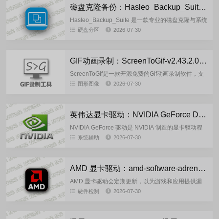
磁盘克隆备份：Hasleo_Backup_Suite v5.9.2.0 多语便携版
Hasleo_Backup_Suite 是一款专业的磁盘克隆与系统
迁移工具，适用于 Windows 系统，可帮助用户将操
硬盘分区
2026-07-30
作系统、磁盘或分区完整复制到另一块硬盘，...
GIF动画录制：ScreenToGif-v2.43.2.0 多语言单文件版
ScreenToGif是一款开源免费的Gif动画录制软件，支
持录制屏幕、录制摄像头、录制画板、图像编辑器等
图形图像
2026-07-30
功能，使用它可以将屏幕任何区域及操作过程录制成
Gif格...
英伟达显卡驱动：NVIDIA GeForce Desktop Studio 610.88 多语言精简版
NVIDIA GeForce 驱动是 NVIDIA 制造的显卡驱动程
序。专为运行在Windows操作系统上的GeForce显卡
系统辅助
2026-07-30
设计。统一驱动架构（CUDA）确保...
AMD 显卡驱动：amd-software-adrenalin-edition-26.7.1官方正式版
AMD 显卡驱动会定期更新，以为游戏和应用提供漏
洞修复和性能优化。※ 支持：支持新安装的图形产
硬件检测
2026-07-30
品、操作系统、游戏或应用程序。解决驱动冲突和/或
已知的bug。包含...