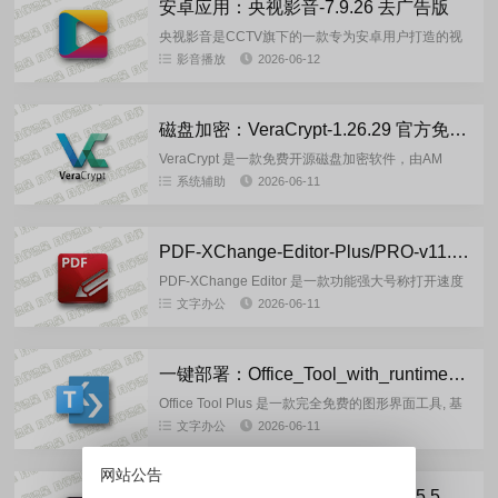
安卓应用：央视影音-7.9.26 去广告版
央视影音是CCTV旗下的一款专为安卓用户打造的视
频播放软件，它不仅集合了央视众多频道的直播内
影音播放
2026-06-12
容，还提供了丰富的点播节目，满足了用户多样化的
观看需求。这款软件以其...
磁盘加密：VeraCrypt-1.26.29 官方免费版
VeraCrypt 是一款免费开源磁盘加密软件，由AM
Crypto 基于另一款软件TrueCrypt 7.1a 开发，适用于
系统辅助
2026-06-11
Windows、Mac OSX...
PDF-XChange-Editor-Plus/PRO-v11.0.1.0 中文安装版
PDF-XChange Editor 是一款功能强大号称打开速度
最快的PDF编辑器软件及PDF阅读器,PDF-XChange
文字办公
2026-06-11
专注于PDF文档的编辑,打开PDF文...
一键部署：Office_Tool_with_runtime_v11.5.7.0 (2026.06.10) 官方绿色版
Office Tool Plus 是一款完全免费的图形界面工具, 基
于 Office 部署工具 (ODT) 打造， 可以让你选择安装
文字办公
2026-06-11
哪些对自己有用的部件，支持安...
网站公告
安卓应用：TikTok 抖音国际版 v45.5.5 去广告解锁版