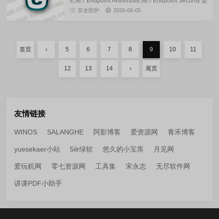
ESET Endpoint Antivirus/ESET Endpoint Security 是
专为商业环境中的工作站设计的一体化终端安全解决
安全防护
2026-06-05
方案，提供多层次、...
首页
‹
5
6
7
8
9
10
11
12
13
14
›
尾页
友情链接
WINOS
SALANGHE
阿影博客
爱资源网
青禾博客
yuesekaer小站
5ilr绿软
悠久的小宝库
月见网
爱玩机网
零七资源网
工具集
宋永志
无尽软件网
讲课PDF小助手