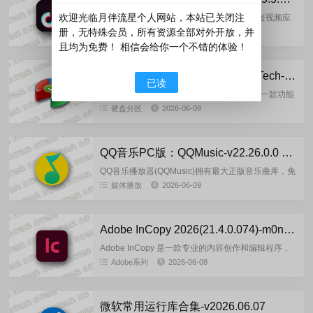
欢迎光临月伴流星个人网站，本站已关闭注
TikTok抖音国际版App，是全球最受欢迎的短视频应
用，海外版TikTok下载量横扫全球常居榜首，主要面
册，无特殊会员，所有资源全部对外开放，并
影音播放
2026-06-10
向海外用户，各种生活纪录、表演、舞蹈等短视频内
且均为免费！ 相信会给你一个不错的体验！
容应有尽...
傲梅无损分区：AOMEI PAssist-Tech-v10.11.0 中文绿色版
已读
AOMEI Partition Assistant(傲梅分区助手)是一款功能
强大的硬盘和分区管理软件，旨在帮助用户管理硬盘
硬盘分区
2026-06-09
并优化存储而不会丢失数据。*，多合一分...
QQ音乐PC版：QQMusic-v22.26.0.0 去广告绿色版
QQ音乐播放器(QQMusic)拥有最大正版音乐曲库，免
费畅享5.1声道品质音效，耳纹音效,Super Sound智
媒体播放
2026-06-09
能音效,黑胶音效等，支持声学适配，QQ音乐客...
Adobe InCopy 2026(21.4.0.074)-m0nkrus 多语言版
Adobe InCopy 是一款专业的内容创作和编辑程序，
与 Adobe InDesign 密切相关，旨在改善设计和编辑
Adobe系列
2026-06-08
团队之间的协作。Adobe InCopy...
微软常用运行库合集-v2026.06.07