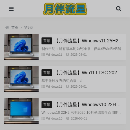
首页
›
第9页
【月伴流星】Windows11 25H2 完整+适量精简多合一安装版2026.08
置顶
制作申明：所有版本均为纯净版，仅集成WinRAR解
压缩和VBCRedist_x86_x64和系统必须的软件和运
Windows11
2026-08-01
行库，...
【月伴流星】Win11 LTSC 2024 完整+适量精简多合一安装版2026.08
置顶
基于微软发布的初始版：zh-
cn_windows_11_enterprise_ltsc_2024_x64_dvd_cff9c
Windows11
2026-08-01
正式镜像挂在制作(非UUP合成...
【月伴流星】Windows10 22H2 完整+适量精简多合一安装版2026.08
置顶
Windows10 22H2 已于2025.10月份结束生命周期，
官方已经停止技术支持，考虑到22H2尚有大量用
Windows10
2026-08-01
户，因此继续跟进更新。基于微软 2025.10...