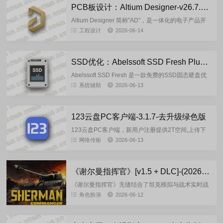
PCB板设计：Altium Designer-v26.7.1.11 多语言版
Altium Designer 简称"AD"，是一体化的电子产品开
发系统。Altium Designer将原理图设计、电路仿真、
工程设计
2026-06-14
PCB绘图编...
SSD优化：Abelssoft SSD Fresh Plus 2026-15.05.73582 多语言绿色便携版
Abelssoft SSD Fresh 是一款免费的SSD固态硬盘优
化工具，Abelssoft SSD Fresh 会配置你的 Windows
系统辅助
2026-06-13
系统以...
123云盘PC客户端-3.1.7-去升级绿色版
123云盘PC客户端，新用户注册提供2T空间,上传下
载不限速,分享免登录下载.123云盘客户端可以在电脑
网络传输
2026-06-13
端快速管理网盘文件,支持资源管理器右键上传文件.※
最新...
《谢尔曼指挥官》[v1.5 + DLC]-(2026)-|FitGirl 多语言重制版
《谢尔曼指挥官》无缝结合了坦克模拟与战术实时战
略的新颖体验。你将扮演传奇的美国M4谢尔曼坦克指
角色扮演
2026-06-12
挥官，在盟军登陆欧洲后踏上英雄冒险。与你的车组
以及其他载具同步兵联...