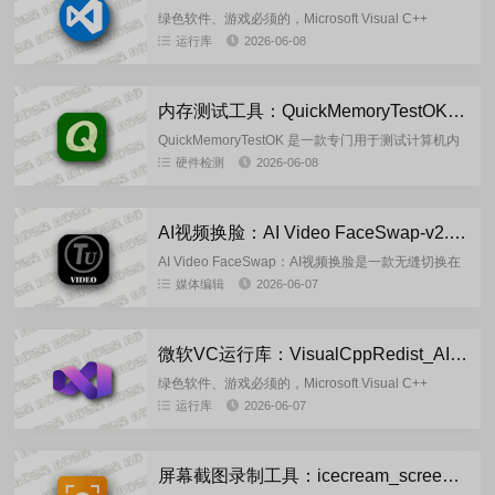
绿色软件、游戏必须的，Microsoft Visual C++
Redistributable(简称MSVC,VB/VC,VC运行
运行库
2026-06-08
库)Microsoft Vis...
内存测试工具：QuickMemoryTestOK-v5.55 多语言单文件版
QuickMemoryTestOK 是一款专门用于测试计算机内
存(RAM)可靠性的软件。它通过执行一系列复杂的算
硬件检测
2026-06-08
法来检测内存模块是否存在错误或故障，从而帮助用
户...
AI视频换脸：AI Video FaceSwap-v2.1.0 多语言破解版
AI Video FaceSwap：AI视频换脸是一款无缝切换在
视频中交换面孔终极工具，采用先进的AI人工智能技
媒体编辑
2026-06-07
术，确保真实且高质量的效果，使专业级视频剪辑对
所...
微软VC运行库：VisualCppRedist_AIO_x86_x64_v105.0(2026.06.06)
绿色软件、游戏必须的，Microsoft Visual C++
Redistributable(简称MSVC,VB/VC,VC运行
运行库
2026-06-07
库)Microsoft Vis...
屏幕截图录制工具：icecream_screen_recorder_7.48 多语言便携版