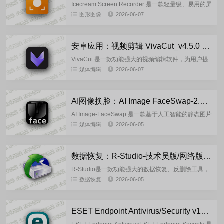
Icecream Screen Recorder 是一款轻量级、易用的屏
幕录制与截图工具，它可录制全屏 / 区域 / 窗口画
图形图像
2026-06-07
面，同步捕捉系统音与麦克风...
安卓应用：视频剪辑 VivaCut_v4.5.0 解锁高级专业版
VivaCut 是一款功能强大的视频编辑软件，为用户提
供了丰富多样的编辑功能和创意效果，能够轻松制作
媒体编辑
2026-06-07
出令人惊艳的视频作品。无论您是专业的视频编辑师
还是新手，这款...
AI图像换脸：AI Image FaceSwap-2.7.1 多语言版
AI Image-FaceSwap 是一款基于人工智能的静态图片
人脸交换技术，主要依赖卷积神经网络(CNN)和生成
媒体编辑
2026-06-05
对抗网络(GAN)。※ 基本流程分为：人脸检测...
数据恢复：R-Studio-技术员版/网络版-v9.5.191802 中文绿色便携版
R-Studio是一款功能强大的数据恢复、反删除工具，
采用新颖独特的数据恢复技术，支持对NTFS、
数据恢复
2026-06-05
ReFS、FAT/exFAT、Ext2FS/Ext3/Ext4...
ESET Endpoint Antivirus/Security v13.0.2044.0 工作站防护版