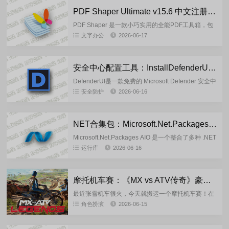
PDF Shaper Ultimate v15.6 中文注册单文件版
PDF Shaper 是一款小巧实用的全能PDF工具箱，包
含了多个实用的PDF功能,可以轻松的把PDF转成
文字办公
2026-06-17
Word，PDF转图像，PDF加密等等。还可以合并，
分...
安全中心配置工具：InstallDefenderUI-v2.10 多语言版
DefenderUI是一款免费的 Microsoft Defender 安全中
心配置工具，由第三方杀毒软件 VoodooShield 的开
安全防护
2026-06-16
发，DefenderU...
NET合集包：Microsoft.Net.Packages.AIO.v09.06.26
Microsoft.Net.Packages AIO 是一个整合了多种 .NET
框架版本的合集包，旨在为开发者和用户提供一站式
运行库
2026-06-16
的安装解决方案。该合集包包含了从...
摩托机车賽：《MX vs ATV传奇》豪华版 [v 5.04+DLC]-FitGirl 重置版
最近张雪机车很火，今天就搬运一个摩托机车賽！在
《MX vs ATV Legends》中，多样的赛道和生涯模式
角色扮演
2026-06-15
在等待你，摩托机车或全地形机车正在进行激烈争
夺！所有...