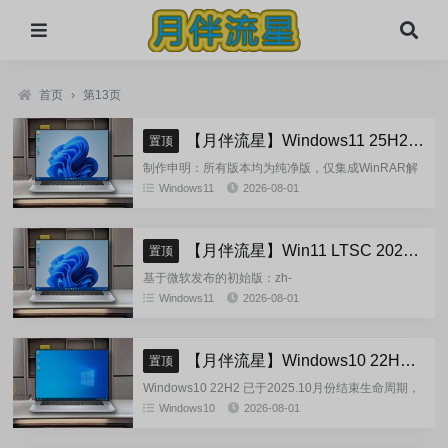
首页
›
第13页
【月伴流星】Windows11 25H2 完整+适量精简多合一安装版2026.08
置顶
制作申明：所有版本均为纯净版，仅集成WinRAR解
压缩和VBCRedist_x86_x64和系统必须的软件和运
Windows11
2026-08-01
行库，...
【月伴流星】Win11 LTSC 2024 完整+适量精简多合一安装版2026.08
置顶
基于微软发布的初始版：zh-
cn_windows_11_enterprise_ltsc_2024_x64_dvd_cff9c
Windows11
2026-08-01
正式镜像挂在制作(非UUP合成...
【月伴流星】Windows10 22H2 完整+适量精简多合一安装版2026.08
置顶
Windows10 22H2 已于2025.10月份结束生命周期，
官方已经停止技术支持，考虑到22H2尚有大量用
Windows10
2026-08-01
户，因此继续跟进更新。基于微软 2025.10...