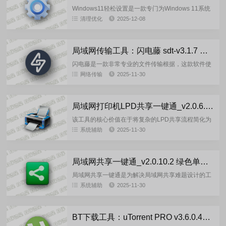
Windows11轻松设置是一款专门为Windows 11系统
设计的工具软件，具有多种特色功能和亮点。通过界
清理优化
2025-12-08
面简洁、个性化定制、一键优化等功能，可以帮助用
户更加...
局域网传输工具：闪电藤 sdt-v3.1.7 安卓版/PC版
闪电藤是一款非常专业的文件传输根据，这款软件使
用高级加密技术，确保了商业机密和个人隐私的安
网络传输
2025-11-30
全。这款软件的传输速度比传统蓝牙更快，4k视频、
大型文件快速传输，还有...
局域网打印机LPD共享一键通_v2.0.6.2 绿色单文件版
该工具的核心价值在于将复杂的LPD共享流程简化为
几个点击操作，主要特点包括：‌一键化配置‌：服务端
系统辅助
2025-11-30
选择打印机后点击“开始配置”，客户端点击“开始执行”
即可自动完...
局域网共享一键通_v2.0.10.2 绿色单文件版
局域网共享一键通是为解决局域网共享难题设计的工
具，主要面向在计算机中设置文件共享时觉得繁琐，
系统辅助
2025-11-30
或不太清楚如何设置文件共享的用户群体，帮助他们
快速创建文件共享 ，支...
BT下载工具：uTorrent PRO v3.6.0.47228 去除广告绿色多语言版