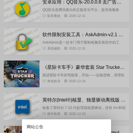
安卓应用：QQ音乐-20.0.0.8 去广告纯净版
QQ音乐是腾讯推出的正版音乐平台，提供海量曲
库、高品质音效和智能互动功能，是很多人听歌的首
影音播放
2025-12-31
选。核心功能:海量正版曲库：覆盖流行、经典、影视
原声等多种类型，支持在...
软件限制安装工具：AskAdmin-v2.1 中文绿色版
AskAdmin是一款专门用于限制电脑安装软件的工
具，它可以对指定的文件进行扩展名的修改，也可以
系统辅助
2025-12-31
对指定的扩展名限制其安装和运行，是一款非常实用
的软件。用户可以根...
《星际卡车手》豪华套装 Star Trucker: Deluxe Bundle-New Games重制版
跳进星际卡车的驾驶座，开始——运输货物，清理轨
道上的太空碎片，在太空远程战斗机中结交朋友和敌
角色扮演
2025-12-24
人。沿着太空高速公路旅行，执行各种任务：你会发
现需要小心节省燃料的长...
英特尔(Intel®)核显、独显驱动离线版 (2025.12.21）
收集了英特尔 7-10 代处理器核显驱动，还有 Arc和锐
炬 Xe 显卡驱动，都是最新版。当前版本：7 – 10 代
硬件检测
2025-12-23
处理器核显驱动：31.0.101.2137...
网站公告
服装店模拟器：Clothing Store Simulator-v1.0.0-New Games 重制版