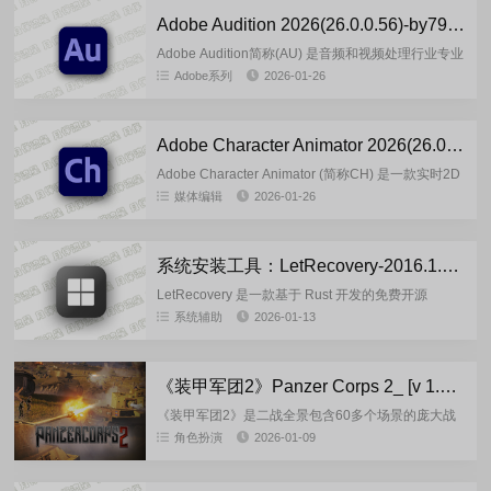
Adobe Audition 2026(26.0.0.56)-by7997 多语言便携版
Adobe Audition简称(AU) 是音频和视频处理行业专业
人士的专业工具，为你提供了几乎无限的可能性。易
Adobe系列
2026-01-26
用性与灵活性完美结合，让您可以创建一流的母版、
编...
Adobe Character Animator 2026(26.0.0.50)-m0nkrus 多语言版
Adobe Character Animator (简称CH) 是一款实时2D
角色动画软件，主打"真人驱动虚拟角色"功能用摄像
媒体编辑
2026-01-26
头捕捉皱眉、眨...
系统安装工具：LetRecovery-2016.1.10.0 绿色版
LetRecovery 是一款基于 Rust 开发的免费开源
Windows 系统重装工具，支持
系统辅助
2026-01-13
WIM/ESD/GHO/ISO 等多种镜像格式的部署...
《装甲军团2》Panzer Corps 2_ [v 1.17.1+DLCs]_FitGir 重制完整版
《装甲军团2》是二战全景包含60多个场景的庞大战
役，极具深度的回合制玩法，你将在二战期间指挥德
角色扮演
2026-01-09
国国防军部队，经验丰富的老兵会随你从一场战斗到
下一场战斗。意味着战...