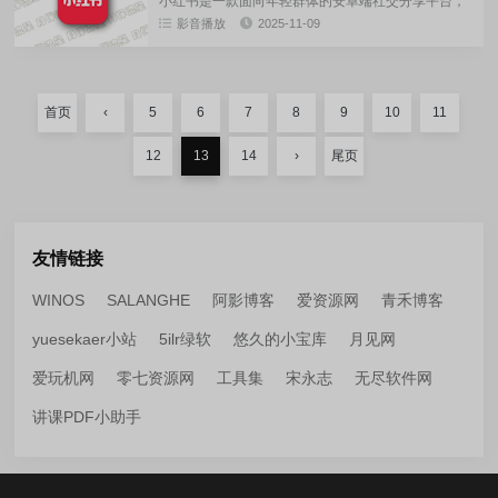
小红书是一款面向年轻群体的安卓端社交分享平台，
覆盖了生活中的方方面面。无论是手工制作、美食烹
影音播放
2025-11-09
饪、搞笑日常，还是职场经验、绘画创作，小红书都
能满足你的需求，类别丰...
首页
‹
5
6
7
8
9
10
11
12
13
14
›
尾页
友情链接
WINOS
SALANGHE
阿影博客
爱资源网
青禾博客
yuesekaer小站
5ilr绿软
悠久的小宝库
月见网
爱玩机网
零七资源网
工具集
宋永志
无尽软件网
讲课PDF小助手