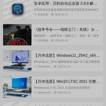
安卓应用：贝利自动点击器-2.9.9 解锁会员版
贝利自动点击器是成都贝利科技开发的安卓自动化工
具，帮你一键完成重复点击任务，比如抢红包、自动
其他资源
2026-01-07
签到、游戏挂机等。核心功能：...
《战争号令——地狱之门：东线》 [v 1.057.0 + DLCs]_drake 重制完整版
游戏说明：《战争号令—地狱之门：东线》是《战争
号令》的DLC，聚焦二战东线战场，提供写实即时战
军事策略
2026-01-02
略体验。作为《战争号令》的扩展，提供全DLC和官
方中文支持。游戏讲...
【月伴流星】Windows11_25H2_x64 极限精简专业版+专工版2026.01
Windows11_25H2 极限精简专业版+专工版为重度精
简，不支持更新！保留大部分常用功能，基本可满足
Windows11
2026-01-01
个人，家用或低配置电脑的办公需求！基于微软
2025.1...
【月伴流星】Win10 LTSC 2021 完整+适量精简多合一安装版2026.01
Windows10 LTSC 2021 主流结束生命周期为
2027.01.12，但是至2025.11月份个人用户官方已经
Windows10
2026-01-01
不提供安全更新支持了，仅为企业用户以ES...