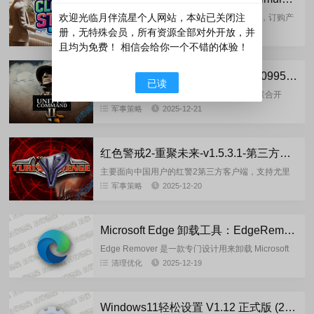
欢迎光临月伴流星个人网站，本站已关闭注
你准备好制作一个模组了吗？签订品牌协议，订购产
品，填满柜台，给模特们打扮，然后开始销售。裙
册，无特殊会员，所有资源全部对外开放，并
角色扮演
2025-12-22
子、衬衫、外套、裤子、睡衣、内衣、鞋子等你。”服
且均为免费！ 相信会给你一个不错的体验！
装店模拟器“时尚的核心...
《统一指挥II》Steam BuildID 21099579-New Games 重制版
已读
《统一指挥II》是由2x2 Games与Croteam联合开
发、2x2 Games发行的策略类游戏，背景设定为第二
军事策略
2025-12-21
次世界大战西方盟军视角。玩家需统筹管理军队各
师...
红色警戒2-重聚未来-v1.5.3.1-第三方客户端最终版
主要面向中国用户的红警2第三方客户端，支持尤里
的复仇、原版、共辉等Mod，开启红警2全新体验。
军事策略
2025-12-20
支持 Windows7 SP1-Windows11系统，支持VM虚...
Microsoft Edge 卸载工具：EdgeRemover-v19.00
Edge Remover 是一款专门设计用来卸载 Microsoft
Edge 浏览器及其 WebView2 运行时的工具。由于
清理优化
2025-12-19
Microsoft Edge...
Windows11轻松设置 V1.12 正式版 (20251207)