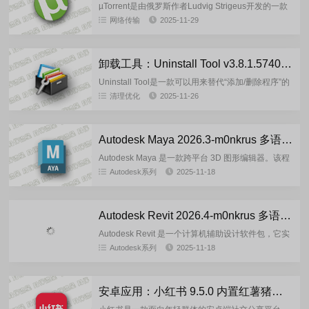
µTorrent是由俄罗斯作者Ludvig Strigeus开发的一款
号称全球排名第一的免费BT下载工具，海外最受欢迎
网络传输
2025-11-29
的BT下载客户端软件，uTorrent最新...
卸载工具：Uninstall Tool v3.8.1.5740 绿色单文件版
Uninstall Tool是一款可以用来替代“添加/删除程序”的
工具。它允许显示隐藏的安装程序，按名称过滤已安
清理优化
2025-11-26
装程序的列表，强行卸载程序，浏览注册表项目，保
存...
Autodesk Maya 2026.3-m0nkrus 多语言版
Autodesk Maya 是一款跨平台 3D 图形编辑器。该程
序具有广泛的 3D 动画、建模和可视化功能。
Autodesk系列
2025-11-18
Autodesk Maya 用于创建动画、环境、动态...
Autodesk Revit 2026.4-m0nkrus 多语言版
Autodesk Revit 是一个计算机辅助设计软件包，它实
现了建筑信息模型 （BIM） 的原理。Autodesk Revit
Autodesk系列
2025-11-18
专为建筑师、设计师和设计工程师...
安卓应用：小红书 9.5.0 内置红薯猪手v1.4 去广告去更新无水印