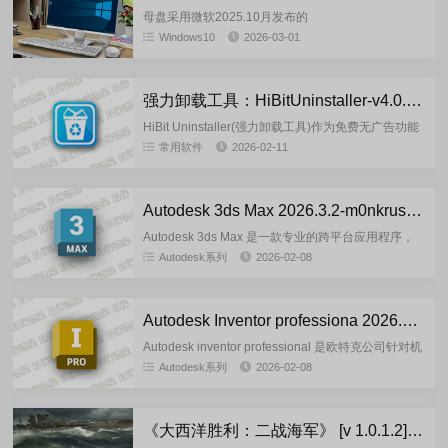
母盘采用微软2025.10月发布的
Windows10_consumer_editions_22h2_2025_x64
Windows10
2026-03-01
最后一个正式版官方镜像挂载制作(非uup或二...
强力卸载工具：HiBitUninstaller-v4.0.10 官方正式版
HiBit Uninstaller(强力卸载工具)作为免费无广告功能
强大的软件卸载程序，有强制卸载、批量卸载程序、
常用软件
2026-02-11
Windows应用商店Appx管理器、快捷方式...
Autodesk 3ds Max 2026.3.2-m0nkrus 多语言版
Autodesk 3ds Max 是一款专业的跨平台应用程序，
用于游戏创建和设计中的 3D 建模、动画和可视化。
Autodesk系列
2026-02-08
该程序将有助于开发模型、场景、动画、材料以及
与...
Autodesk Inventor professiona 2026.2.1-m0nkrus 英文版
Autodesk inventor professional 是欧特克公司针对机
械设计领域而打造的一整套功能强大的机械设计解决
Autodesk系列
2026-02-08
方案，主要用于三维建模、仿真、可视...
《大西洋胜利：二战海军》 [v 1.0.1.2]-FitGir 多语言重制版