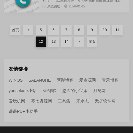
Tiny：一款免费开源，小巧绿色的桌面快速启动工
具，致力于为用户打造高效的桌面管理体验，分组和
系统辅助
2026-01-27
标签功能配合右键操作，能让你对各类资源进行细致
分类，小组件添加方式...
首页
‹
5
6
7
8
9
10
11
12
13
14
›
尾页
友情链接
WINOS
SALANGHE
阿影博客
爱资源网
青禾博客
yuesekaer小站
5ilr绿软
悠久的小宝库
月见网
爱玩机网
零七资源网
工具集
宋永志
无尽软件网
讲课PDF小助手