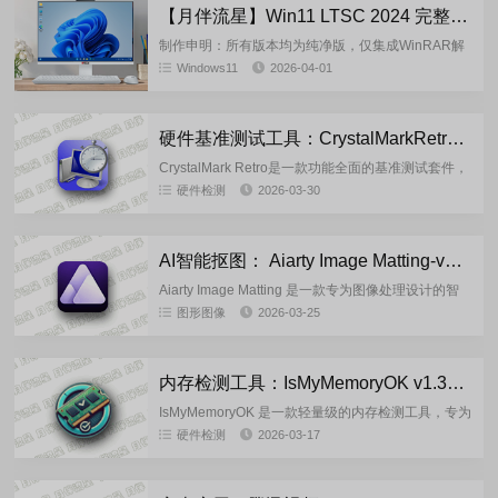
【月伴流星】Win11 LTSC 2024 完整+适量精简多合一安装版2026.04
制作申明：所有版本均为纯净版，仅集成WinRAR解
压缩和VBCRedist_x86_x64系统必须的软件和运行
Windows11
2026-04-01
库，桌面默认只有：此电脑，用户文件夹，回收站，
Mi...
硬件基准测试工具：CrystalMarkRetro-2.1.0 绿色版
CrystalMark Retro是一款功能全面的基准测试套件，
它能够评估CPU、存储、2D图形以及3D图形
硬件检测
2026-03-30
（OpenGL）的性能表现。早在2024年3月，其1...
AI智能抠图： Aiarty Image Matting-v2.7 多语绿色便携版
Aiarty Image Matting 是一款专为图像处理设计的智
能抠图工具，借助先进的人工智能算法，能够精准地
图形图像
2026-03-25
抠出前景主体，并将其与纯色或其他图像无缝融
合。...
内存检测工具：IsMyMemoryOK v1.33 绿色单文件版
IsMyMemoryOK 是一款轻量级的内存检测工具，专为
帮助用户检测和诊断计算机内存（RAM）问题而设
硬件检测
2026-03-17
计。它通过运行一系列内存测试，检查内存模块是否
存在错误或...