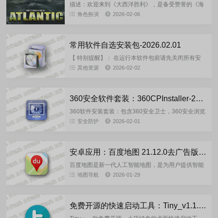
描述：欢迎来到《大西洋胜利》，是备受赞誉的《海
上胜利》系列的最新作品。由《太平洋胜利》开发团
角色扮演
2026-02-06
队打造的全新海战体验，凭借深度策略玩法和沉浸式
和平建设，是《大西洋胜...
常用软件自选安装包-2026.02.01
【 特别提醒】： 在运行本软件包前请先关闭所有安
全类软件！ 不然会频繁的弹出拒绝安装提示，等安装
其他资源
2026-02-02
完成后再开启安全类软件进行扫描查杀！一些去广告
的破解版...
360安全软件套装：360CPInstaller-2026.02.01
360软件安装套装：包含360安全卫士，360安全浏览
器，360极速浏览器X，360杀毒，360压缩，360录
安全防护
2026-02-01
屏，360前驱动大师。可选自定义一键全自动安
装！-...
安卓应用：百度地图 21.12.0去广告版/20.0.0 去水印无广告车机版
百度地图是新一代人工智能地图，是为用户提供智能
路线规划及导航、地点查询、智能旅游等出行相关服
地图导航
2026-01-29
务的平台，支持全局语音交互，AR实景导航等全新交
互模式。百度地图国际...
免费开源的快速启动工具：Tiny_v1.1.5 绿色版