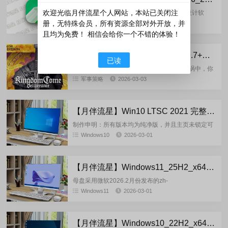
欢迎光临月伴流星个人网站，本站已关闭注
CorelDRAW(简称CDR)是一款专业的图形设计软
件。该软件是加拿大Corel公司开发的一款功能强大
册，无特殊会员，所有资源全部对外开放，并
工程设计
2026-03-07
的专业平面设计软件、矢量设计软件、矢量绘图软
且均为免费！ 相信会给你一个不错的体验！
件。这款矢量...
《王国降临：解放 》- 皇家版-1.9.7+DLC-FitGirl (2026.03.02)多语言重置版
已读
描述：你是亨利，铁匠的儿子。在内战的漩涡中，你
无助地看着入侵者攻占你的村庄，屠杀你的亲友。你
军事策略
2026-03-03
奇迹般地逃脱残酷命运，你将举剑复仇。为父母复
仇，帮助驱逐入侵者！波希...
【月伴流星】Win10 LTSC 2021 完整+适量精简多合一安装版2026.03
制作申明：所有版本均为纯净版，并且主页未锁定可
任意修改，桌面只有默认的此电脑，用户文件夹，回
Windows10
2026-03-01
收站，三个图标如果安装时发现桌面超过3个图标或
第三方xxx浏览器或x...
【月伴流星】Windows11_25H2_x64 极限精简专业版+专工版2026.03
母盘采用微软2026.2月份发布的zh-
cn_windows_11_consumer_25h2_updated_2026_x64
Windows11
2026-03-01
正式版官方镜像挂载制作(非uup...
【月伴流星】Windows10_22H2_x64 极限精简专业版+专工版2026.03