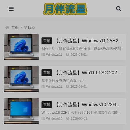
首页
›
第12页
【月伴流星】Windows11 25H2 完整+适量精简多合一安装版2026.08
置顶
制作申明：所有版本均为纯净版，仅集成WinRAR解
压缩和VBCRedist_x86_x64和系统必须的软件和运
Windows11
2026-08-01
行库，...
【月伴流星】Win11 LTSC 2024 完整+适量精简多合一安装版2026.08
置顶
基于微软发布的初始版：zh-
cn_windows_11_enterprise_ltsc_2024_x64_dvd_cff9c
Windows11
2026-08-01
正式镜像挂在制作(非UUP合成...
【月伴流星】Windows10 22H2 完整+适量精简多合一安装版2026.08
置顶
Windows10 22H2 已于2025.10月份结束生命周期，
官方已经停止技术支持，考虑到22H2尚有大量用
Windows10
2026-08-01
户，因此继续跟进更新。基于微软 2025.10...