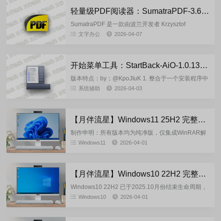
轻量级PDF阅读器：SumatraPDF-3.6.1 多语言便携版/安装版
SumatraPDF 是一款由波兰开发者 Krzysztof
Kowalczyk 开发的 免费、开源、轻量级 的 Windows
文字办公
2026-04-07
平台文档阅读器。它以...
开始菜单工具：StartBack-AiO-1.0.138(Win8+Win10+Win11) 合集
版本特点：by；@KpoJIuK 1. 整合于一个安装程序中
的版本： • StartIsBack：2.1.2（适...
系统辅助
2026-04-03
【月伴流星】Windows11 25H2 完整+适量精简多合一安装版2026.04
制作申明：所有版本均为纯净版，仅集成WinRAR解
压缩和VBCRedist_x86_x64和系统必须的软件和运
Windows11
2026-04-01
行库，...
【月伴流星】Windows10 22H2 完整+适量精简多合一安装版2026.04
Windows10 22H2 已于2025.10月份结束生命周期，
官方已经停止技术支持，因此本次是最后一次跟进更
Windows10
2026-04-01
新，以后是否更新视情况而定！...