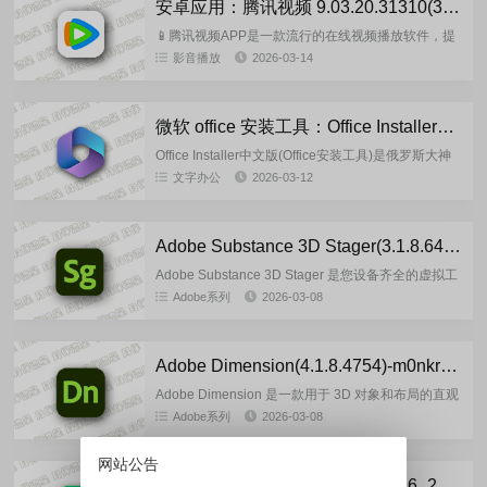
安卓应用：腾讯视频 9.03.20.31310(31310) 去广告版
📱腾讯视频APP是一款流行的在线视频播放软件，提
供广泛的电视剧、电影、综艺节目和真人秀等内容。
影音播放
2026-03-14
它搭载臻彩视听 2.0 等技术，支持 4K 超高清、杜比
全景声播放...
微软 office 安装工具：Office Installer+ v1.35 汉化中文版
Office Installer中文版(Office安装工具)是俄罗斯大神
Ratiborus开发的一款安装微软最新office的更新，激
文字办公
2026-03-12
活，卸载的Office部...
Adobe Substance 3D Stager(3.1.8.6499)-m0nkrus 多语言版
Adobe Substance 3D Stager 是您设备齐全的虚拟工
作室。使用这个直观的场景创建工具创建和组装 3D
Adobe系列
2026-03-08
场景。自定义资产、材质、灯光...
Adobe Dimension(4.1.8.4754)-m0nkrus 多语言版
Adobe Dimension 是一款用于 3D 对象和布局的直观
工具，可让您创建逼真的图像、共享交互式 3D 内容
Adobe系列
2026-03-08
等。结合 3D 和 2D 内容以创建使用机器...
网站公告
CorelDRAW Technical Suite 2026_27.0.0.121 多语言官方正式版