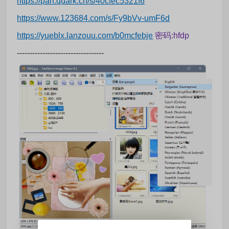
https://pan.quark.cn/s/40cfec5321f6
https://www.123684.com/s/Fy9bVv-umF6d
https://yueblx.lanzouu.com/b0mcfebje
密码:hfdp
----------------------------------