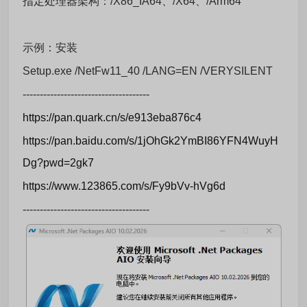
指定处理器架构：/X86_IA64、/X64、/Arm64
示例：安装
Setup.exe /NetFw11_40 /LANG=EN /VERYSILENT
-------------------------------------
https://pan.quark.cn/s/e913eba876c4
https://pan.baidu.com/s/1jOhGk2YmBI86YFN4WuyH
Dg?pwd=2gk7
https://www.123865.com/s/Fy9bVv-hVg6d
-------------------------------------