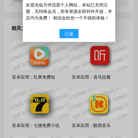
以链接形式注明文章出处。
欢迎光临月伴流星个人网站，本站已关闭注
册，无特殊会员，所有资源全部对外开放，并
且均为免费！ 相信会给你一个不错的体验！
相关文章
已读
安卓应用：红果免费短
安卓应用：喜马拉雅
剧-7.3.1.19/漫剧-7.3.1.33 解
9.4.95.3去广告纯净
锁VIP会员版
版/3.4.10.3 极速版
安卓应用：七猫免费小说
安卓应用：酷我音乐
8.4(80400) 高级版
12.1.8.2 去广告解锁Vip