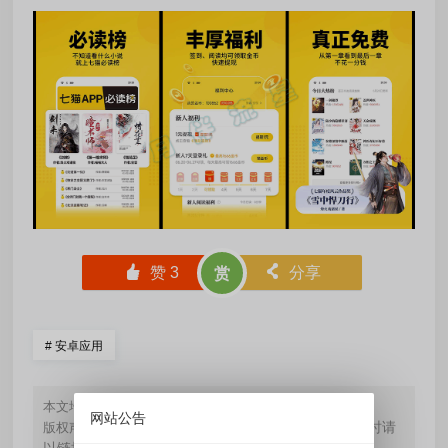
󰄼
赞
3
󰄯
分享
赏
#
安卓应用
https://www.yueblx.com/?id=33
本文地址：
网站公告
如无特殊标注，文章均为本站原创，转载时请
版权声明：