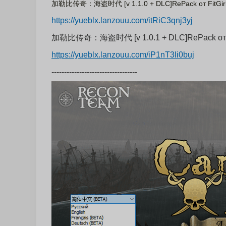
加勒比传奇：海盗时代 [v 1.1.0 + DLC]RePack от FitGirl(
https://yueblx.lanzouu.com/itRiC3qnj3yj
加勒比传奇：海盗时代 [v 1.0.1 + DLC]RePack от Fit
https://yueblx.lanzouu.com/iP1nT3li0buj
----------------------------------