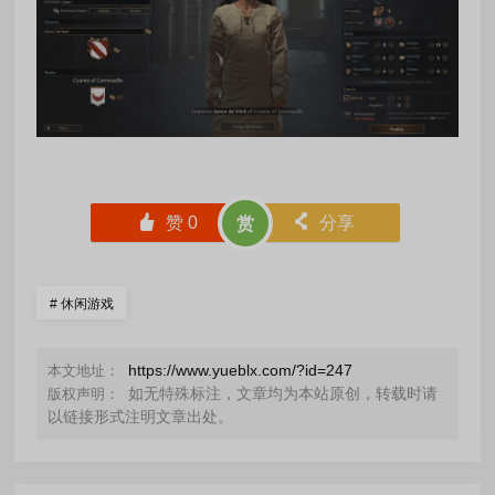
󰄼
赞
0
󰄯
分享
赏
#
休闲游戏
https://www.yueblx.com/?id=247
本文地址：
如无特殊标注，文章均为本站原创，转载时请
版权声明：
以链接形式注明文章出处。