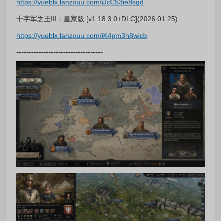
https://yueblx.lanzouu.com/iJcC53ie8sgd
十字军之王III：皇家版 [v1.18.3.0+DLC](2026.01.25)
https://yueblx.lanzouu.com/iK4pm3h8wicb
-----------------------------------