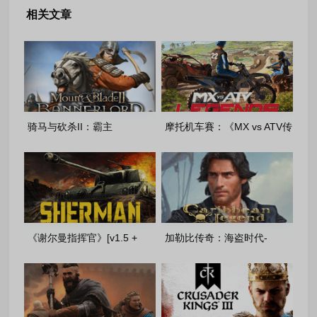
相关文章
骑马与砍杀II：霸主
摩托机车賽：《MX vs ATV传
[v1.4.5.115026+DLC]-重制便
奇》豪华版 [v 5.04+DLC]-
携版(2026.06.24)
FitGirl 重置版
《谢尔曼指挥官》[v1.5 +
加勒比传奇：海盗时代-
DLC]-(2026)-|FitGirl 多语言重
v1.1.0 + DLC- FitGirl 多语言
制版
重制版