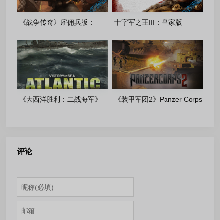
《战争传奇》雇佣兵版：
十字军之王III：皇家版
v1.0.46851+DLC-FitGirl 多语
[v1.19.0.3+DLC](2026.04.22)
言重制版
多语言重制版
《大西洋胜利：二战海军》
《装甲军团2》Panzer Corps
[v 1.0.1.2]-FitGir 多语言重制
2_ [v 1.17.1+DLCs]_FitGir 重
版
制完整版
评论