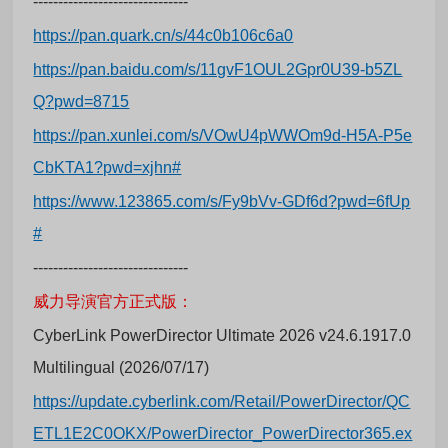
-------------------------------
https://pan.quark.cn/s/44c0b106c6a0
https://pan.baidu.com/s/11gvF1OUL2Gpr0U39-b5ZL
Q?pwd=8715
https://pan.xunlei.com/s/VOwU4pWWOm9d-H5A-P5e
CbKTA1?pwd=xjhn#
https://www.123865.com/s/Fy9bVv-GDf6d?pwd=6fUp
#
-------------------------------
威力导演官方正式版：
CyberLink PowerDirector Ultimate 2026 v24.6.1917.0
Multilingual (2026/07/17)
https://update.cyberlink.com/Retail/PowerDirector/QC
ETL1E2C0OKX/PowerDirector_PowerDirector365.ex