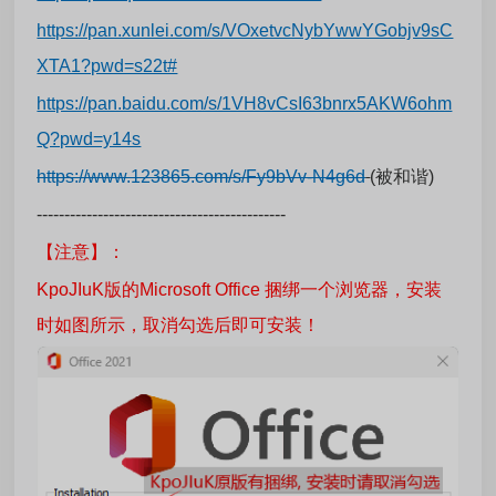
https://pan.xunlei.com/s/VOxetvcNybYwwYGobjv9sC
XTA1?pwd=s22t#
https://pan.baidu.com/s/1VH8vCsI63bnrx5AKW6ohm
Q?pwd=y14s
https://www.123865.com/s/Fy9bVv-N4g6d
(被和谐)
---------------------------------------------
【注意】：
KpoJIuK版的Microsoft Office 捆绑一个浏览器，安装
时如图所示，取消勾选后即可安装！