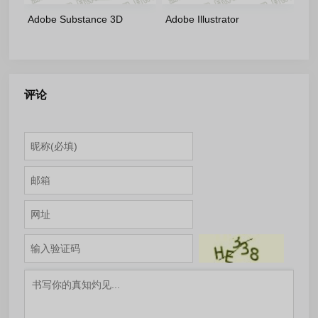
Adobe Substance 3D
Adobe Illustrator
Designer(16.0.4.11309)-
2026(30.6.0.109)-v2-
m0nkrus 多语言版
m0nkrus 多语言修正版
评论