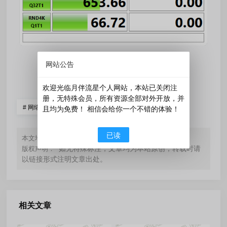
网站公告
󰄼
赞
0
󰄯
分享
赏
欢迎光临月伴流星个人网站，本站已关闭注
册，无特殊会员，所有资源全部对外开放，并
#
网络资源
且均为免费！ 相信会给你一个不错的体验！
已读
https://www.yueblx.com/?id=274
本文地址：
如无特殊标注，文章均为本站原创，转载时请
版权声明：
以链接形式注明文章出处。
相关文章