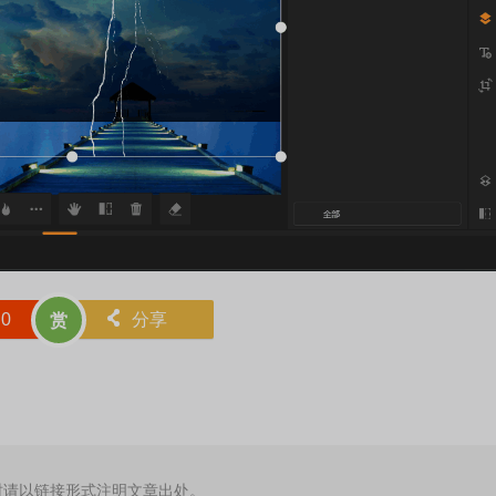
赞
0
󰄯
分享
赏
时请以链接形式注明文章出处。