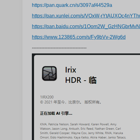
https://pan.quark.cn/s/3097af44529a
https://pan.xunlei.com/s/VOxW-rYtAUXOc4nYT
https://pan.baidu.com/s/1Oom2W_GzHNGbrMv
https://www.123865.com/s/Fy9bVv-2Wg6d
-----------------------------------