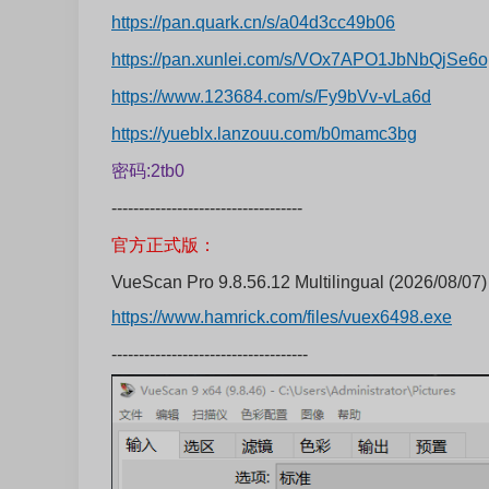
https://pan.quark.cn/s/a04d3cc49b06
https://pan.xunlei.com/s/VOx7APO1JbNbQjSe
https://www.123684.com/s/Fy9bVv-vLa6d
https://yueblx.lanzouu.com/b0mamc3bg
密码:2tb0
-----------------------------------
官方正式版：
VueScan Pro 9.8.56.12 Multilingual (2026/08/07)
https://www.hamrick.com/files/vuex6498.exe
------------------------------------