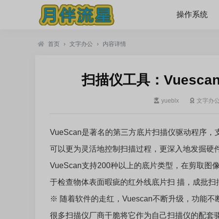
操作系统
首页
›
文字办公
›
内容详情
扫描仪工具：Vuescan 
yueblx
文字办
VueScan是著名的第三方底片扫描仪驱动程序
可以更为灵活地控制扫描过程，更深入地发掘硬件
VueScan支持200种以上的底片类型，在剪
于检查物体表面暇疵的红外线底片扫 描，成批扫
※
随着软件的走红，Vuescan不断升级，功
很多扫描仪厂商干脆将它作为自己扫描仪的配套