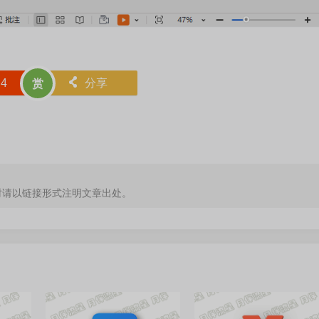
赞
4
󰄯
分享
赏
时请以链接形式注明文章出处。