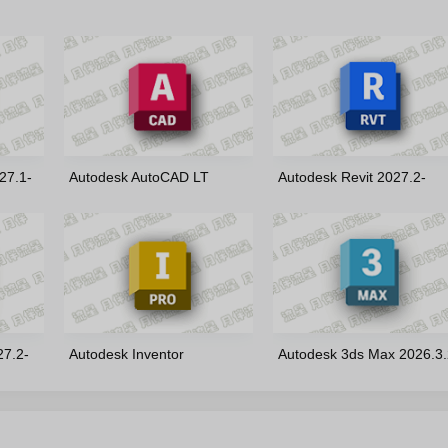
27.1-
Autodesk AutoCAD LT
Autodesk Revit 2027.2-
2027.1-m0nkrus(英文版)
m0nkrus 多语言版
27.2-
Autodesk Inventor
Autodesk 3ds Max 2026.3.
Professional 2027.1 简体中文
m0nkrus 多语言版
版