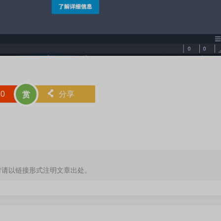
赞
0
󰄯
分享
赏
时请以链接形式注明文章出处。