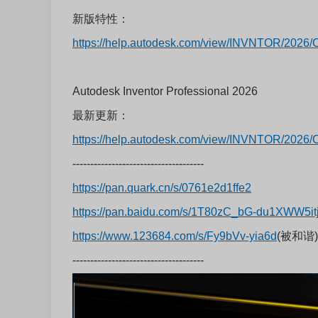
新版特性：
https://help.autodesk.com/view/INVNTOR/2026/
Autodesk Inventor Professional 2026
最新更新：
https://help.autodesk.com/view/INVNTOR/2026/
-------------------------------------
https://pan.quark.cn/s/0761e2d1ffe2
https://pan.baidu.com/s/1T80zC_bG-du1XWW5
https://www.123684.com/s/Fy9bVv-yia6d
(被和谐)
-------------------------------------