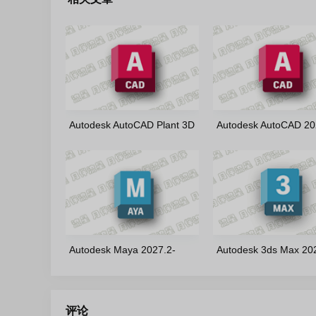
Autodesk AutoCAD Plant 3D
Autodesk AutoCAD 20
2027.1-m0nkrus(英文版)
m0nkrus(英文版)
Autodesk Maya 2027.2-
Autodesk 3ds Max 20
m0nkrus 多语言版
m0nkrus 多语言版
评论