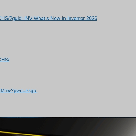
CHS/?guid=INV-What-s-New-in-Inventor-2026
CHS/
itjMnw?pwd=esgu