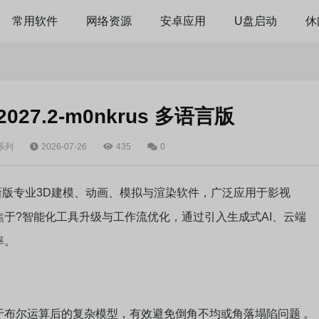
常用软件
网络资源
安卓应用
U盘启动
休
 2027.2-m0nkrus 多语言版
k系列
2026-07-26
435
0
k公司推出的最新版专业3D建模、动画、模拟与渲染软件，广泛应用于影视
于?智能化工具升级与工作流优化，通过引入生成式AI、云端
率。
于布尔运算后的复杂模型，有效避免倒角不均或角落塌陷问题 。