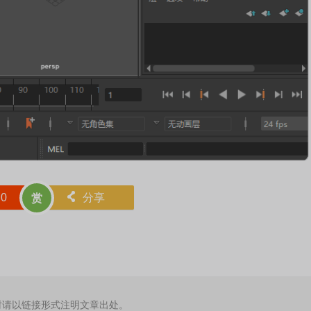
赞
0
󰄯
分享
赏
时请以链接形式注明文章出处。