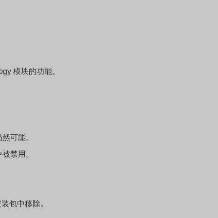
：
。
ology 模块的功能。
装仍然可能。
序中被禁用。
模块已从安装包中移除。