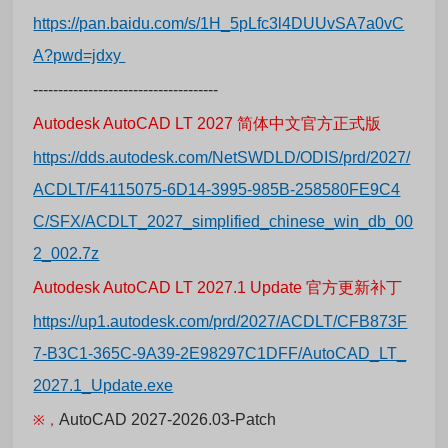
https://pan.baidu.com/s/1H_5pLfc3l4DUUvSA7a0vC
A?pwd=jdxy
-------------------------------------
Autodesk AutoCAD LT 2027 简体中文官方正式版
https://dds.autodesk.com/NetSWDLD/ODIS/prd/2027/
ACDLT/F4115075-6D14-3995-985B-258580FE9C4
C/SFX/ACDLT_2027_simplified_chinese_win_db_00
2_002.7z
Autodesk AutoCAD LT 2027.1 Update 官方更新补丁
https://up1.autodesk.com/prd/2027/ACDLT/CFB873F
7-B3C1-365C-9A39-2E98297C1DFF/AutoCAD_LT_
2027.1_Update.exe
AutoCAD 2027-2026.03-Patch
※，