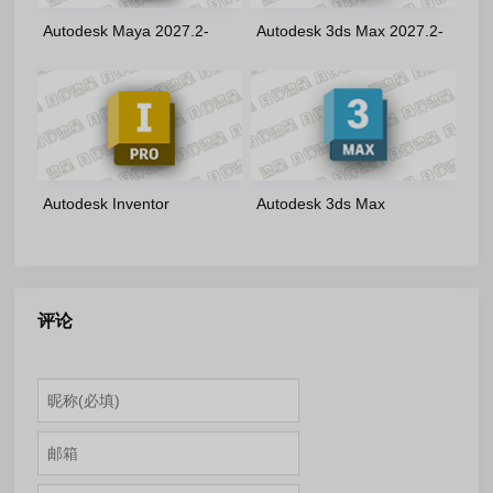
Autodesk Maya 2027.2-
Autodesk 3ds Max 2027.2-
m0nkrus 多语言版
m0nkrus 多语言版
Autodesk Inventor
Autodesk 3ds Max
Professional 2027.1 简体中文
2026.3.2-m0nkrus 多语言版
版
评论