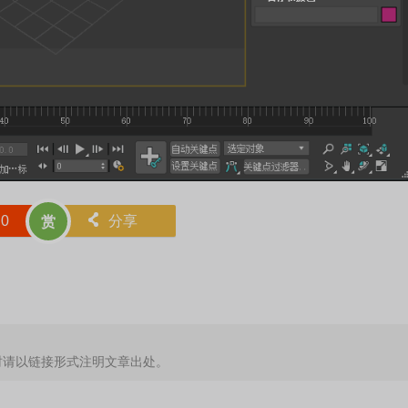
赞
0
󰄯
分享
赏
时请以链接形式注明文章出处。