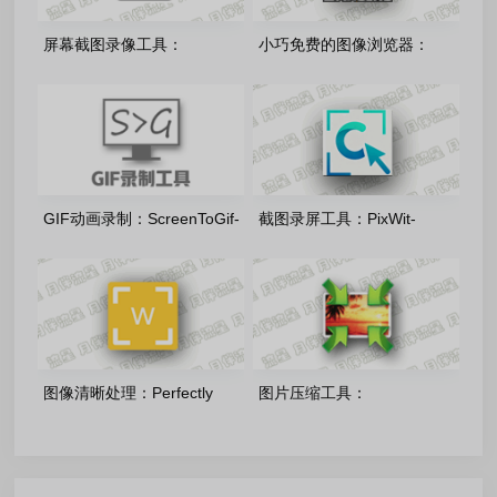
屏幕截图录像工具：
小巧免费的图像浏览器：
FastStone Capture-v11.3 中
Imagine_v2.6.2 多语言版
文绿色版
GIF动画录制：ScreenToGif-
截图录屏工具：PixWit-
v2.43.2.0 多语言单文件版
1.14.0 开源免费版
图像清晰处理：Perfectly
图片压缩工具：
Clear Workbench-6.0.0.3307
LightImageResizer-
绿色便携版
v7.6.4.173 绿色便携件版