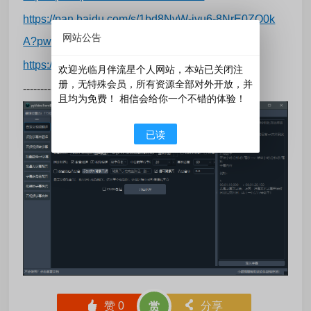
https://pan.baidu.com/s/1bd8NvW-jvu6-8NrE0ZO0k
网站公告
A?pwd=s578
https://www.123684.com/s/Fy9bVv-17a6d
欢迎光临月伴流星个人网站，本站已关闭注
册，无特殊会员，所有资源全部对外开放，并
----------------------------------------
且均为免费！ 相信会给你一个不错的体验！
已读
󰄼
赞
0
󰄯
分享
赏