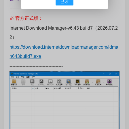
已读
-------------------------------------
※ 官方正式版：
Internet Download Manager-v6.43 build7（2026.07.2
2）
https://download.internetdownloadmanager.com/idma
n643build7.exe
-------------------------------------