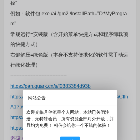
径"
例如：软件包.exe /ai /gm2 /InstallPath="D:\MyProgra
m"
常规运行=安装版（含开始菜单快捷方式和程序卸载项
的快捷方式）
右键解压=绿色版（本身不支持便携化的软件需手动运
行绿化处理）
------------------------------------
https://pan.quark.cn/s/f0383384d93b
https://pan.xunlei.com/s/VOwHYke_fGTjKj9x5kSiCIfn
网站公告
A1?pwd=ayjm#
欢迎光临月伴流星个人网站，本站已关闭注
https://www.123684.com/s/Fy9bVv-afw6d
册，无特殊会员，所有资源全部对外开放，并
且均为免费！ 相信会给你一个不错的体验！
https://yueblx.lanzouu.com/b01fpq2sd
密码:4sxh