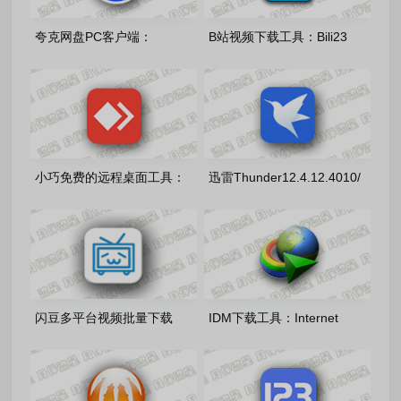
夸克网盘PC客户端：
B站视频下载工具：Bili23
QuarkPC-v7.0.7.768 去更新
Downloader-v2.12.0 开源免
绿色版
费版
小巧免费的远程桌面工具：
迅雷Thunder12.4.12.4010/
AnyDesk-9.7.13.0 单文件个
迅雷Thunder17 25.0.91.1602
人版
去广告绿色精简版
闪豆多平台视频批量下载
IDM下载工具：Internet
器-2026.07.29 安装版
Download Manager-
v6.43.7.3-MagicGenius 静默