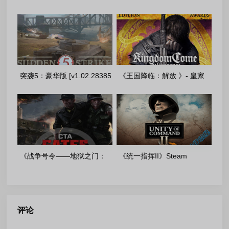
UniversalisV[v1.2.0+DLCs]-
金版 [v188908+DLC]-FitGirl
(2026.05.08)重制高级版
多语言重制版
突袭5：豪华版 [v1.02.28385
《王国降临：解放 》- 皇家
+ DLC]-FitGirl 多语言重制版
版-1.9.7+DLC-FitGirl
(2026.03.02)多语言重置版
《战争号令——地狱之门：
《统一指挥II》Steam
东线》 [v 1.057.0 +
BuildID 21099579-New
DLCs]_drake 重制完整版
Games 重制版
评论