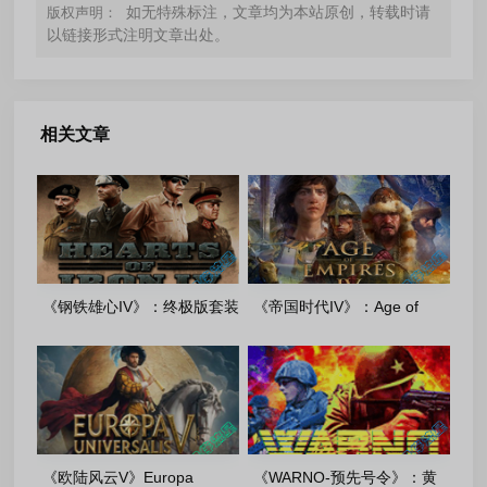
如无特殊标注，文章均为本站原创，转载时请
版权声明：
以链接形式注明文章出处。
相关文章
《钢铁雄心IV》：终极版套装
《帝国时代IV》：Age of
v1.19.1.0+DLCs_Pioneer 重
Empires Ⅳ-v16.1.9737+All
置版(2026.06.20)
DLCs 周年纪念版
《欧陆风云V》Europa
《WARNO-预先号令》：黄