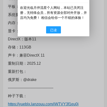
平板：嵌入式（RUNE） 最低系统需求：
欢迎光临月伴流星个人网站，本站已关闭注
册，无特殊会员，所有资源全部对外开放，并
系统要求：64位 - Windows 7、8、10、11
且均为免费！ 相信会给你一个不错的体验！
内存：8 GB RAM
已读
显卡：GTX 1050 / RX 550
DirectX：版本11
存储：113GB
声卡：兼容DirectX 11
重制日期：2025.12
重新打包：
俄罗斯：@drake
--------------------------------------
种子下载：
https://yueblx.lanzouu.com/iWTVY3f1eu0j