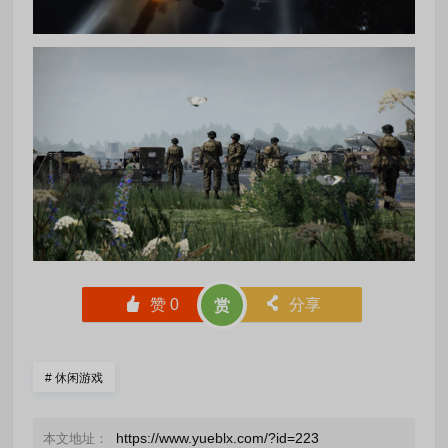
󰄼
赞
0
󰄯
分享
赏
#
休闲游戏
https://www.yueblx.com/?id=223
本文地址：