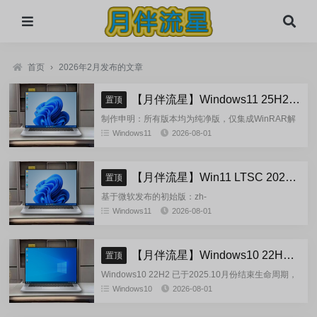
首页
›
2026年2月发布的文章
【月伴流星】Windows11 25H2 完整+适量精简多合一安装版2026.08
置顶
制作申明：所有版本均为纯净版，仅集成WinRAR解
压缩和VBCRedist_x86_x64和系统必须的软件和运
Windows11
2026-08-01
行库，...
【月伴流星】Win11 LTSC 2024 完整+适量精简多合一安装版2026.08
置顶
基于微软发布的初始版：zh-
cn_windows_11_enterprise_ltsc_2024_x64_dvd_cff9c
Windows11
2026-08-01
正式镜像挂在制作(非UUP合成...
【月伴流星】Windows10 22H2 完整+适量精简多合一安装版2026.08
置顶
Windows10 22H2 已于2025.10月份结束生命周期，
官方已经停止技术支持，考虑到22H2尚有大量用
Windows10
2026-08-01
户，因此继续跟进更新。基于微软 2025.10...