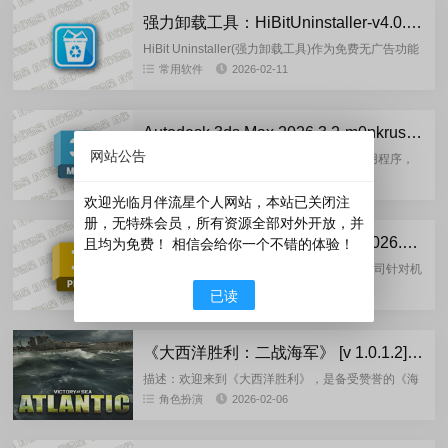
强力卸载工具：HiBitUninstaller-v4.0.10 官方正式版
HiBit Uninstaller(强力卸载工具)作为免费无广告功能
强大的软件卸载程序，有强制卸载、批量卸载程序、
常用软件
2026-02-11
Windows应用商店Appx管理器、快捷方式...
Autodesk 3ds Max 2026.3.2-m0nkrus 多语言版
网站公告
Autodesk 3ds Max 是一款专业的跨平台应用程序，
用于游戏创建和设计中的 3D 建模、动画和可视化。
Autodesk系列
2026-02-08
该程序将有助于开发模型、场景、动画、材料以及
欢迎光临月伴流星个人网站，本站已关闭注
与...
册，无特殊会员，所有资源全部对外开放，并
Autodesk Inventor professiona 2026.2.1-m0nkrus 英文版
且均为免费！ 相信会给你一个不错的体验！
Autodesk inventor professional 是欧特克公司针对机
械设计领域而打造的一整套功能强大的机械设计解决
Autodesk系列
2026-02-08
已读
方案，主要用于三维建模、仿真、可视...
《大西洋胜利：二战海军》 [v 1.0.1.2]-FitGir 多语言重制版
描述：欢迎来到《大西洋胜利》，是备受赞誉的《海
上胜利》系列的最新作品。由《太平洋胜利》开发团
角色扮演
2026-02-06
队打造的全新海战体验，凭借深度策略玩法和沉浸式
和平建设，是《大西洋胜...