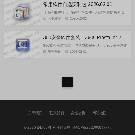
常用软件自选安装包-2026.02.01
【 特别提醒】： 在运行本软件包前请先关闭所有安
全类软件！ 不然会频繁的弹出拒绝安装提示，等安装
其他资源
2026-02-02
完成后再开启安全类软件进行扫描查杀！一些去广告
的破解版...
360安全软件套装：360CPInstaller-2026.02.01
360软件安装套装：包含360安全卫士，360安全浏览
器，360极速浏览器X，360杀毒，360压缩，360录
安全防护
2026-02-01
屏，360前驱动大师。可选自定义一键全自动安
装！-...
1
关于我们
联系我们
友链交换
网站地图
© 2026
Z-BlogPHP
月伴流星
皖ICP备2023008377号